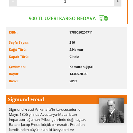
900 TL ÜZERİ KARGO BEDAVA
ISBN:
9786050204711
Sayfa Sayısı:
216
Kağıt Türü:
2.Hamur
Kapak Türü:
Ciltsiz
Çevirmen:
Kamuran Şipal
Boyut:
14.00x20.00
Baskı:
2019
Sigmund Freud
Sigmund Freud Psikanaliz'in kurucusudur. 6
Mayıs 1856 yılında Avusturya-Macaristan
İmparatorluğu'nun Pribor şehrinde doğmuştur.
Babası Jacop Freud küçük bir esnaftı. Freud'un
kendisinden büyük olan iki üvey abisi ve