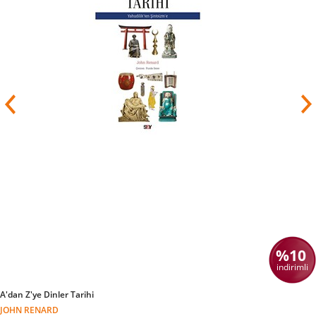
sigara bağımlılığında ötürü kendisine çene
kanseri teşhisi konuldu. Bu hastalıktan dolayı 16
yılda 33 ameliyat oldu.
Avrupa'da Nazi baskısının başladığı dönemlerde
Freud yazdığı yazılar diğer yazarların yazıları ile
birlikte toplanarak yakılıyordu. Psikanalizin
kurucusu olan Freud bilim adına çok faydalı
çalışmalarda bulundu. 1938 yılında Almanya
Avusturyayı işgal ettiğinde karısı ile birlikte
İngiltere'ye kaçtı ve 23 Eylül 1939 yılında burada
vefat etti.
%10
indirimli
A'dan Z'ye Dinler Tarihi
JOHN RENARD