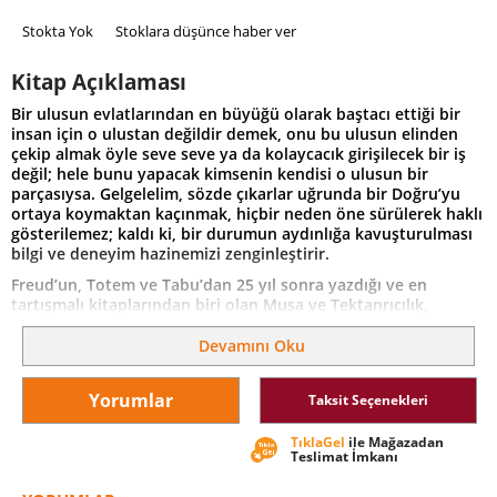
Stokta Yok
Stoklara düşünce haber ver
Kitap Açıklaması
Bir ulusun evlatlarından en büyüğü olarak baştacı ettiği bir
insan için o ulustan değildir demek, onu bu ulusun elinden
çekip almak öyle seve seve ya da kolaycacık girişilecek bir iş
değil; hele bunu yapacak kimsenin kendisi o ulusun bir
parçasıysa. Gelgelelim, sözde çıkarlar uğrunda bir Doğru’yu
ortaya koymaktan kaçınmak, hiçbir neden öne sürülerek haklı
gösterilemez; kaldı ki, bir durumun aydınlığa kavuşturulması
bilgi ve deneyim hazinemizi zenginleştirir.
Freud’un, Totem ve Tabu’dan 25 yıl sonra yazdığı ve en
tartışmalı kitaplarından biri olan Musa ve Tektanrıcılık,
Musa’nın Yahudi olmadığı, gerçekte Eski Mısır asıllı olduğu,
Mısırlı bir tektanrıcı olan Akhenaton’un yakın takipçisi hatta
Devamını Oku
bizzat kendisi olabileceği iddiaları üzerine temelleniyor. Bu
iddiaları açıklayan üç ana bölüme ilave olarak ele alınan son
Yorumlar
Taksit Seçenekleri
bir bölümde ise, tarihsel olaylarla ilgili hipotez üretme aracı
olarak psikanalitik teori üzerinde duruluyor.
TıklaGel
ile Mağazadan
Yahudi halkının birçok özelliğini anlama, özellikle de dinin
Teslimat İmkanı
yapısına yeni bir bakış kazanma fırsatı yakalayan ve önceki
kitapları Totem ve Tabu ve Bir Yanılsamanın Geleceği’nde dile