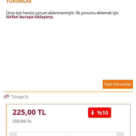
YORUMLAR
getirdiği düşüncelerden yola çıkan Freud, Musa ve
Tektanrıcılık’ta bu düşüncelerini “daha adil bir formül ile”
Ürün için henüz yorum eklenmemiştir. İlk yorumu eklemek için
geliştiriyor. Bulgusu ise şöyle: “Dinin gücü gerçekliğine
lütfen buraya tıklayınız.
dayanır, ancak bu gerçeklik maddi değil, tarihidir.”
Tüm Yorumlar
Tavsiye Et
225,00
TL
%10
250,00
TL