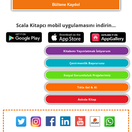
Scala Kitapcı mobil uygulamasını indirin…
Kitabımı Yayınlatmak İstiyorum
Çevirmenlik Başvurusu
Sosyal Sorumluluk Projelerimiz
Tıkla Gel & Al
Askıda Kitap