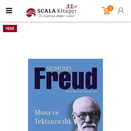
0
YENI