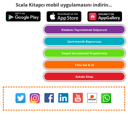
Scala Kitapcı mobil uygulamasını indirin…
Kitabımı Yayınlatmak İstiyorum
Çevirmenlik Başvurusu
Sosyal Sorumluluk Projelerimiz
Tıkla Gel & Al
Askıda Kitap