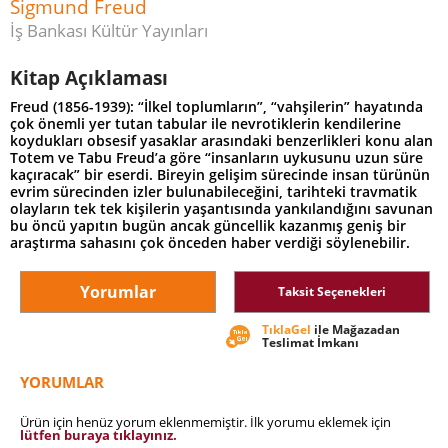
Sigmund Freud
İş Bankası Kültür Yayınları
Kitap Açıklaması
Freud (1856-1939): “İlkel toplumların”, “vahşilerin” hayatında
çok önemli yer tutan tabular ile nevrotiklerin kendilerine
koydukları obsesif yasaklar arasındaki benzerlikleri konu alan
Totem ve Tabu Freud’a göre “insanların uykusunu uzun süre
kaçıracak” bir eserdi. Bireyin gelişim sürecinde insan türünün
evrim sürecinden izler bulunabileceğini, tarihteki travmatik
olayların tek tek kişilerin yaşantısında yankılandığını savunan
bu öncü yapıtın bugün ancak güncellik kazanmış geniş bir
araştırma sahasını çok önceden haber verdiği söylenebilir.
Yorumlar
Taksit Seçenekleri
TıklaGel
ile Mağazadan
Teslimat İmkanı
YORUMLAR
Ürün için henüz yorum eklenmemiştir. İlk yorumu eklemek için
lütfen buraya tıklayınız.