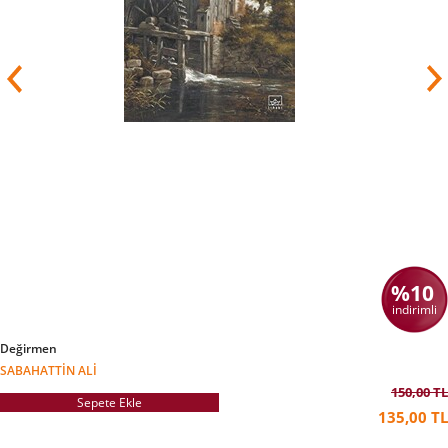
Avrupa'da Nazi baskısının başladığı dönemlerde
Freud yazdığı yazılar diğer yazarların yazıları ile
birlikte toplanarak yakılıyordu. Psikanalizin
kurucusu olan Freud bilim adına çok faydalı
çalışmalarda bulundu. 1938 yılında Almanya
Avusturyayı işgal ettiğinde karısı ile birlikte
İngiltere'ye kaçtı ve 23 Eylül 1939 yılında burada
vefat etti.
%10
indirimli
Değirmen
SABAHATTIN ALI
150,00 TL
Sepete Ekle
135,00 TL