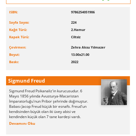
ISBN:
9786254051906
Sayfa Sayısı:
224
Kağıt Türü:
2.Hamur
Kapak Türü:
Ciltsiz
Çevirmen:
Zehra Aksu Yılmazer
Boyut:
13.00x21.00
Baskı:
2022
Sigmund Freud
Sigmund Freud Psikanaliz'in kurucusudur. 6
Mayıs 1856 yılında Avusturya-Macaristan
İmparatorluğu'nun Pribor şehrinde doğmuştur.
Babası Jacop Freud küçük bir esnaftı. Freud'un
kendisinden büyük olan iki üvey abisi ve
kendinden küçük olan 7 tane kardeşi vardı.
Yahudi bir aileden olan Freud'un babası çok
Devamını Oku
özgür düşünceli biriydi. Sigmund Freud kendisnin
ateist olduğunu açıkladığında babası bu duruma