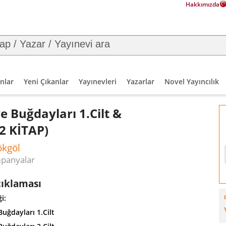
Hakkımızda
nlar
Yeni Çıkanlar
Yayınevleri
Yazarlar
Novel Yayıncılık
e Buğdayları 1.Cilt &
(2 KİTAP)
ökgöl
mpanyalar
çıklaması
i:
Buğdayları 1.Cilt