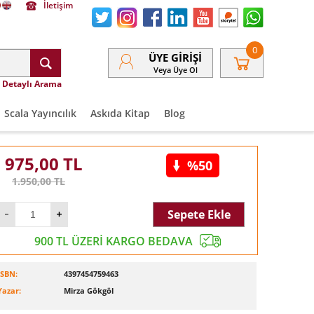
İletişim
0
ÜYE GIRIŞI
Veya Üye Ol
Detaylı Arama
Scala Yayıncılık
Askıda Kitap
Blog
975,00
TL
%50
1.950,00
TL
Sepete Ekle
900 TL ÜZERİ KARGO BEDAVA
ISBN:
4397454759463
Yazar:
Mirza Gökgöl