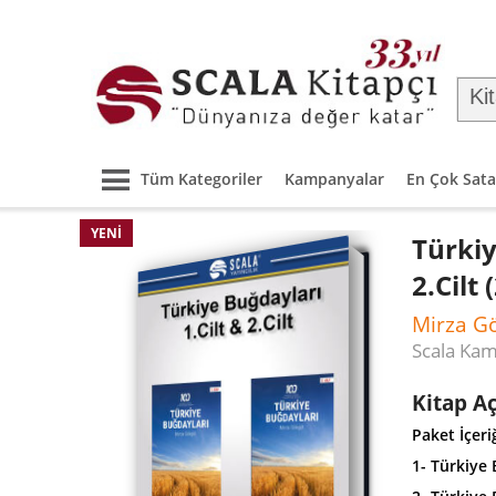
Tüm Kategoriler
Kampanyalar
En Çok Sata
YENI
Türkiy
2.Cilt 
Mirza G
Scala Ka
Kitap A
Paket İçeriğ
1-
Türkiye 