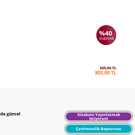
%40
indirimli
Akıllı Fon
JOE WIG
505,00 TL
303,00 TL
nda güncel
Kitabımı Yayınlatmak
İstiyorum
Çevirmenlik Başvurusu