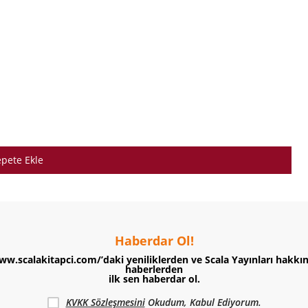
pete Ekle
Haberdar Ol!
ww.scalakitapci.com/’daki yeniliklerden ve Scala Yayınları hakkı
haberlerden
ilk sen haberdar ol.
KVKK Sözleşmesini
Okudum, Kabul Ediyorum.