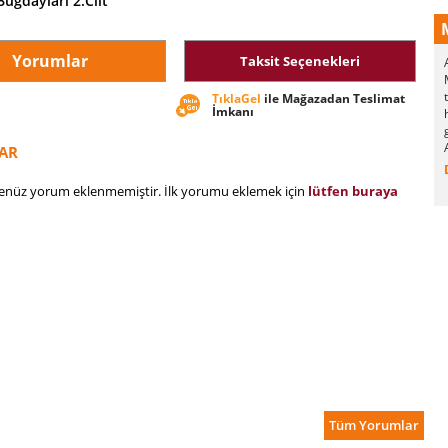
Buğdayları 2.Cilt
Yorumlar
Taksit Seçenekleri
TıklaGel
ile Mağazadan Teslimat
İmkanı
AR
henüz yorum eklenmemiştir. İlk yorumu eklemek için
lütfen buraya
Tüm Yorumlar