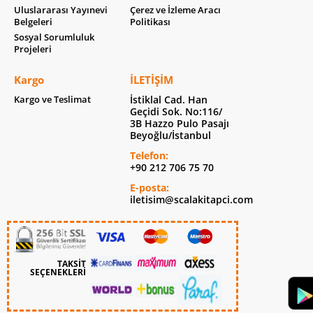
Uluslararası Yayınevi
Çerez ve İzleme Aracı
Belgeleri
Politikası
Sosyal Sorumluluk
Projeleri
Kargo
İLETIŞIM
Kargo ve Teslimat
İstiklal Cad. Han
Geçidi Sok. No:116/
3B Hazzo Pulo Pasajı
Beyoğlu/İstanbul
Telefon:
+90 212 706 75 70
E-posta:
iletisim@scalakitapci.com
TAKSİT
SEÇENEKLERİ