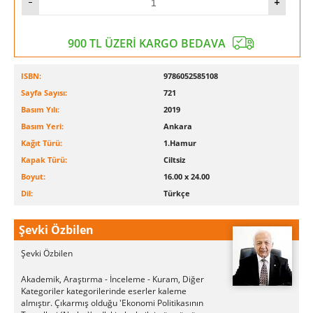
900 TL ÜZERİ KARGO BEDAVA
ISBN:
9786052585108
Sayfa Sayısı:
721
Basım Yılı:
2019
Basım Yeri:
Ankara
Kağıt Türü:
1.Hamur
Kapak Türü:
Ciltsiz
Boyut:
16.00 x 24.00
Dil:
Türkçe
Şevki Özbilen
Şevki Özbilen
Akademik, Araştırma - İnceleme - Kuram, Diğer
Kategoriler kategorilerinde eserler kaleme
almıştır. Çıkarmış olduğu 'Ekonomi Politikasının