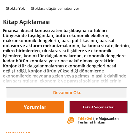
Stokta Yok
Stoklara düşünce haber ver
Kitap Açıklaması
Finansal iktisat konusu zaten başlıbaşına zorlukları
bünyesinde taşıdığından, bütün ekonomik ekollerin,
makroekonomik dengelerin, para politikasının, parasal
dolaşım ve aktarım mekanizmalarının, kalkınma stratejilerinin,
mikro birimlerden, uluslararası ilişkilere ve ekonomik
işlemlere, konjoktür dalgalanmalardan, ekonomik dengelere
kadar bütün konulara yeterince vakıf olmayı gerektirir.
Konjonktür dalgalanmalarının ekonomik dengeleri nasıl
değiştirdiği, konjonktürün yükseldiği dönemlerde
ekonomilerde meydana gelen veya gelmesi olasılık dahilinde
olan sarsıntıların, ekonomik ve parasal şokların etkilerinin
bütününün birden incelendiği bir alan olması bakımından,
oldukça karmaşık ilişkileri biribirine bağlayan ve sonuçlar elde
Devamını Oku
etmeye çalışan bir alanda bir kitap hazırlamak, gerçek
anlamda bir cesaret işiydi. Biz de bunu yapmaya çalıştık.
Yorumlar
Taksit Seçenekleri
TıklaGel
ile Mağazadan
Teslimat İmkanı