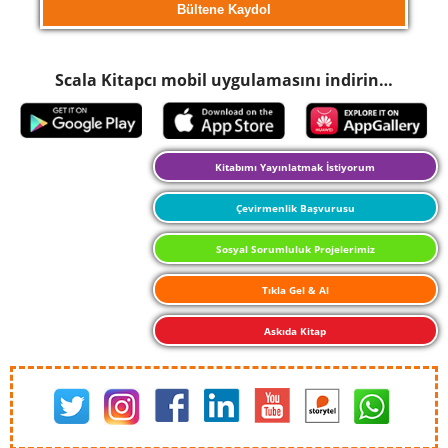
Scala Kitapcı mobil uygulamasını indirin…
Kitabımı Yayınlatmak İstiyorum
Çevirmenlik Başvurusu
Sosyal Sorumluluk Projelerimiz
Tıkla Gel & Al
Askıda Kitap