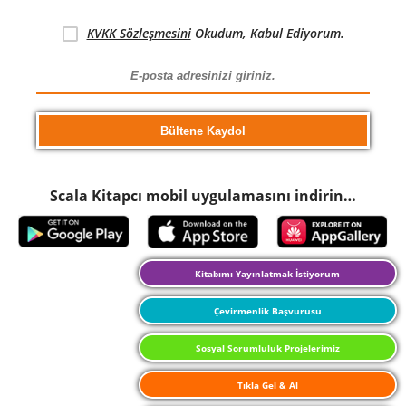
KVKK Sözleşmesini
Okudum, Kabul Ediyorum.
Scala Kitapcı mobil uygulamasını indirin…
Kitabımı Yayınlatmak İstiyorum
Çevirmenlik Başvurusu
Sosyal Sorumluluk Projelerimiz
Tıkla Gel & Al