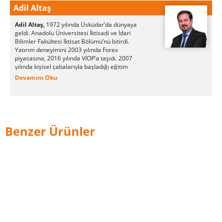
Adil Altaş
Adil Altaş,
1972 yılında Üsküdar’da dünyaya
geldi. Anadolu Üniversitesi İktisadi ve İdari
Bilimler Fakültesi İktisat Bölümü’nü bitirdi.
Yatırım deneyimini 2003 yılında Forex
piyasasına, 2016 yılında VİOP’a taşıdı. 2007
yılında kişisel çabalarıyla başladığı eğitim
hizmetlerini bireysel ve kurumsal yapıda
Devamını Oku
sürdürmektedir. Yazarın daha önce yayınlanmış
Forex 5N isimli bir eseri bulunmaktadır.
Benzer Ürünler