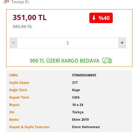
Yatırım deneyimini 2003 yılında Forex piyasasına, 2016 yılında
Tavsiye Et
VİOP’a taşıdı. 2007 yılında kişisel çabalarıyla başladığı eğitim
hizmetlerini bireysel ve kurumsal yapıda sürdürmektedir.
351,00
TL
%40
Yazarın daha önce yayınlanmış Forex 5N isimli bir eseri
bulunmaktadır.
585,00
TL
900 TL ÜZERİ KARGO BEDAVA
ISBN:
9786059248693
Sayfa Sayısı:
217
Kağıt Türü:
Kuşe
Kapak Türü:
Ciltli
Boyut:
16 x 24
Dil:
Türkçe
Baskı:
Ekim 2019
Kapak & Sayfa Tasarımı:
Emre Kahraman