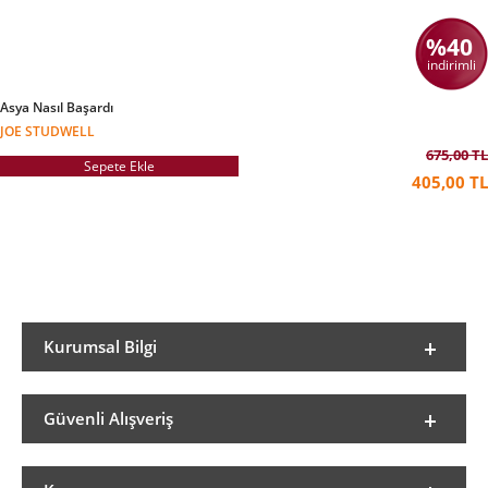
%40
indirimli
Asya Nasıl Başardı
JOE STUDWELL
675,00 TL
Sepete Ekle
405,00 TL
Kurumsal Bilgi
Güvenli Alışveriş