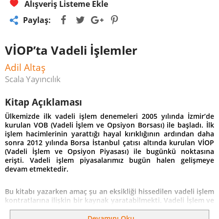
Alışveriş Listeme Ekle
Paylaş:
VİOP’ta Vadeli İşlemler
Adil Altaş
Scala Yayıncılık
Kitap Açıklaması
Ü
lkemizde ilk vadeli işlem denemeleri 2005 yılında İzmir’de
kurulan VOB (Vadeli İşlem ve Opsiyon Borsası) ile başladı. İlk
işlem hacimlerinin yarattığı hayal kırıklığının ardından daha
sonra 2012 yılında Borsa İstanbul çatısı altında kurulan VİOP
(Vadeli İşlem ve Opsiyon Piyasası) ile bugünkü noktasına
erişti. Vadeli işlem piyasalarımız bugün halen gelişmeye
devam etmektedir.
B
u kitabı yazarken amaç şu an eksikliği hissedilen vadeli işlem
kontratlarına ilişkin bir kaynak yaratabilmekti. Vadeli İşlem ve
Opsiyon Piyasasına ilişkin kaleme alınan eserlerde ağırlıklı
olarak opsiyon sözleşmelerinin aktarılması vadeli işlem
Devamını Oku