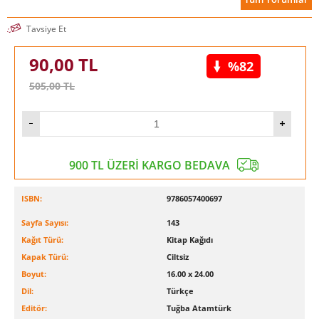
Tavsiye Et
90,00
TL
%82
505,00
TL
900 TL ÜZERİ KARGO BEDAVA
ISBN:
9786057400697
Sayfa Sayısı:
143
Kağıt Türü:
Kitap Kağıdı
Kapak Türü:
Ciltsiz
Boyut:
16.00 x 24.00
Dil:
Türkçe
Editör:
Tuğba Atamtürk