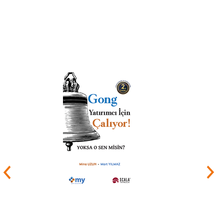
Fakültesi isletme Bölümü Muhasebe-Finansman
Anabilim Dalı'nda görev yapmaya başlayan Sami
Karacan, 1996 yılında Marmara Üniversitesi
Sosyal Bilimler Enstitüsü isletme Anabilim Dalı,
Muhasebe-Finansman Bilim Dalında başladığı
doktora öğrenimini 07.07.2000'de "Faaliyet
Tabanlı Maliyetleme ve Hizmet Sektörü
İsletmeleri Üzerine Bir Uygulama" konulu tezinin
kabulü ile tamamlayıp "isletme doktor" unvanını
aldı.