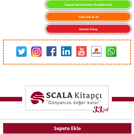
Sosyal Sorumluluk Projelerimiz
Tıkla Gel & Al
Askıda Kitap
Sepete Ekle
T
-Soft
E-Ticaret
Sistemleriyle Hazırlanmıştır.