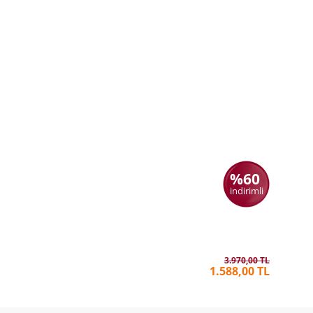
%60
indirimli
Türkiye B
MIRZA 
3.970,00 TL
1.588,00 TL