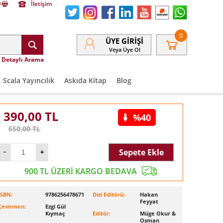
İletişim
0
ÜYE GIRIŞI
Veya Üye Ol
Detaylı Arama
Scala Yayıncılık
Askıda Kitap
Blog
390,00
TL
%40
650,00
TL
Sepete Ekle
900 TL ÜZERİ KARGO BEDAVA
ISBN:
9786256478671
Dizi Editörü:
Hakan
Feyyat
Çevirmen:
Ezgi Gül
Kıymaç
Editör:
Müge Okur &
Osman