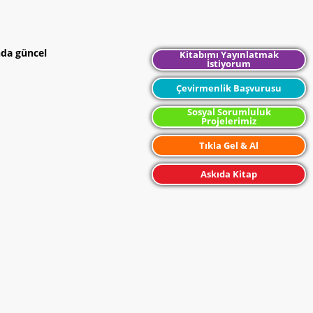
nda güncel
Kitabımı Yayınlatmak
İstiyorum
Çevirmenlik Başvurusu
Sosyal Sorumluluk
Projelerimiz
Tıkla Gel & Al
Askıda Kitap