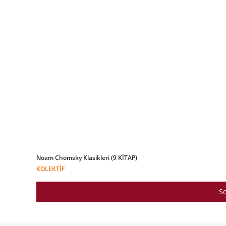
Noam Chomsky Klasikleri (9 KİTAP)
KOLEKTIF
Se