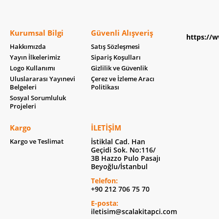
Kurumsal Bilgi
Güvenli Alışveriş
https://w
Hakkımızda
Satış Sözleşmesi
Yayın İlkelerimiz
Sipariş Koşulları
Logo Kullanımı
Gizlilik ve Güvenlik
Uluslararası Yayınevi
Çerez ve İzleme Aracı
Belgeleri
Politikası
Sosyal Sorumluluk
Projeleri
Kargo
İLETIŞIM
Kargo ve Teslimat
İstiklal Cad. Han
Geçidi Sok. No:116/
3B Hazzo Pulo Pasajı
Beyoğlu/İstanbul
Telefon:
+90 212 706 75 70
E-posta:
iletisim@scalakitapci.com