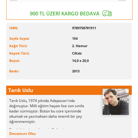
900 TL ÜZERİ KARGO BEDAVA
ISBN:
9789758781911
Sayfa Sayısı:
154
Kağıt Türü:
2. Hamur
Kapak Türü:
Ciltsiz
Boyut:
14,0 x 20,0
Baskı:
2013
Tarık Uslu
Tarık Uslu, 1974 yılında Adapazarı'nda
doğmuştur. Milli eğitim hayatı lise son sınıfa
kadar sürmüştür. Bütün bu süre içerisinde
okumak ve yazmaktan daha önemli bir şey
öğrenmemiştir.
Tarık Uslu, lise yıllarında Zafer dergisinin yazı
Devamını Oku
işlerinde çalışmaya başlamış ve uzun yıllar