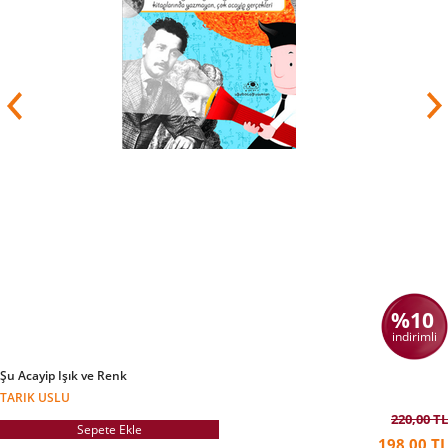
%10
indirimli
Şu Acayip Işık ve Renk
TARIK USLU
220,00 TL
Sepete Ekle
198,00 TL