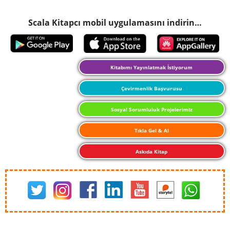
Scala Kitapcı mobil uygulamasını indirin…
Kitabımı Yayınlatmak İstiyorum
Çevirmenlik Başvurusu
Sosyal Sorumluluk Projelerimiz
Tıkla Gel & Al
Askıda Kitap