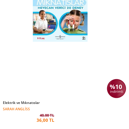
%10
indirimli
Elektrik ve Mıknatıslar
SARAH ANGLISS
40,00 TL
36,00 TL