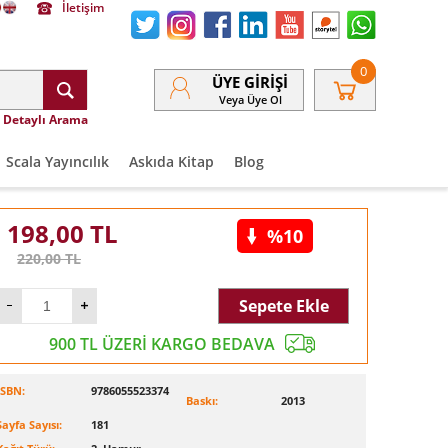
İletişim
0
ÜYE GIRIŞI
Veya Üye Ol
Detaylı Arama
Scala Yayıncılık
Askıda Kitap
Blog
198,00
TL
%10
220,00
TL
Sepete Ekle
900 TL ÜZERİ KARGO BEDAVA
ISBN:
9786055523374
Baskı:
2013
Sayfa Sayısı:
181