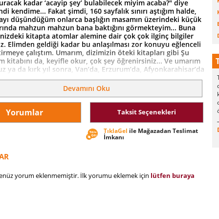
uracak kadar ‘acayip şey’ bulabilecek miyim acaba?" diye
i kendime... Fakat şimdi, 160 sayfalık sınırı aştığım halde,
yı düşündüğüm onlarca başlığın masamın üzerindeki küçük
arında mahzun mahzun bana baktığını görmekteyim... Buna
nizdeki kitapta atomlar alemine dair çok çok ilginç bilgiler
z. Elimden geldiği kadar bu anlaşılması zor konuyu eğlenceli
tirmeye çalıştım. Umarım, dizimizin öteki kitapları gibi Şu
 kitabını da, keyifle okur, çok şey öğrenirsiniz... Ve umarım
z ya da kırk yıl sonra, Van’da, Erzurum’da, Afyonkarahisar’da
a’da doğmuş; adı da Ahmet, Zeynep, Hüseyin, Emirhan ya da
an bir Atom Fiziği profesörünün, Nobel Fizik Ödülü’nü almak
Devamını Oku
ı kürsüde, konuşmasına şu şekilde başladığını duyabilirim: "Ben
abam bana Şu Acayip Atom adlı bir kitap almıştı. Gerçekten
bir kitaptı... " İşte Şu Acayip Atom kitabında okuyacağınız
Yorumlar
Taksit Seçenekleri
kları: Atom çağı nasıl başladı? Atomun büyük küçüklüğü Büyük
onlar ve Protonlar Kehribar taşının esrarı Bir takım tuhaf
TıklaGel
ile Mağazadan Teslimat
lektrik nasıl çarpar? Kurşunkalemin ucundaki en son atom En
İmkanı
olekül: H2O Madde madde madde Isı ve sıcaklık Sesim geliyor
 Moriwaki Yoko’nun son günü
AR
henüz yorum eklenmemiştir. İlk yorumu eklemek için
lütfen buraya