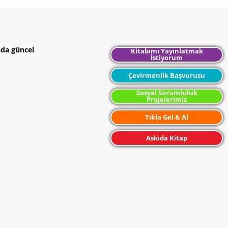
nda güncel
Kitabımı Yayınlatmak
İstiyorum
Çevirmenlik Başvurusu
Sosyal Sorumluluk
Projelerimiz
Tıkla Gel & Al
Askıda Kitap