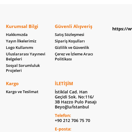
Kurumsal Bilgi
Güvenli Alışveriş
https://w
Hakkımızda
Satış Sözleşmesi
Yayın İlkelerimiz
Sipariş Koşulları
Logo Kullanımı
Gizlilik ve Güvenlik
Uluslararası Yayınevi
Çerez ve İzleme Aracı
Belgeleri
Politikası
Sosyal Sorumluluk
Projeleri
Kargo
İLETIŞIM
Kargo ve Teslimat
İstiklal Cad. Han
Geçidi Sok. No:116/
3B Hazzo Pulo Pasajı
Beyoğlu/İstanbul
Telefon:
+90 212 706 75 70
E-posta: