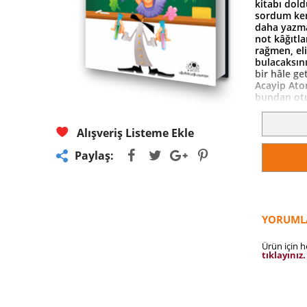
kitabı dold
sordum kend
daha yazma
not kâğıtl
rağmen, eli
bulacaksını
bir hâle ge
Acayip Atom
bundan otu
ya da Burs
Hümeyra ol
için çıktığ
Alışveriş Listeme Ekle
çocukken b
Paylaş:
çok acayip 
konu başlı
boşluk Nötr
deneyler E
sevdiğim m
mu? E=mc2
YORUML
Ürün için 
tıklayınız.