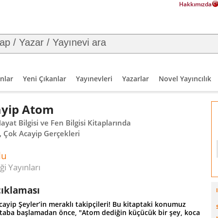
Hakkımızda
nlar
Yeni Çıkanlar
Yayınevleri
Yazarlar
Novel Yayıncılık
ayip Atom
yat Bilgisi ve Fen Bilgisi Kitaplarında
 Çok Acayip Gerçekleri
lu
i Yayınları
çıklaması
ayip Şeyler’in meraklı takipçileri! Bu kitaptaki konumuz
itaba başlamadan önce, "Atom dediğin küçücük bir şey, koca