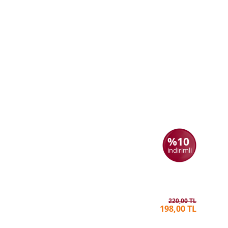
%10
indirimli
Şu Acayi
TARIK U
220,00 TL
198,00 TL