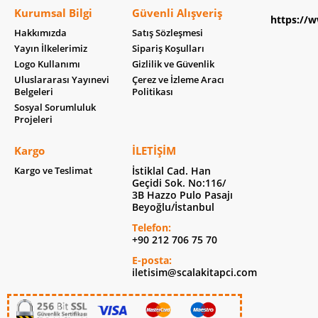
Kurumsal Bilgi
Güvenli Alışveriş
https://w
Hakkımızda
Satış Sözleşmesi
Yayın İlkelerimiz
Sipariş Koşulları
Logo Kullanımı
Gizlilik ve Güvenlik
Uluslararası Yayınevi
Çerez ve İzleme Aracı
Belgeleri
Politikası
Sosyal Sorumluluk
Projeleri
Kargo
İLETIŞIM
Kargo ve Teslimat
İstiklal Cad. Han
Geçidi Sok. No:116/
3B Hazzo Pulo Pasajı
Beyoğlu/İstanbul
Telefon:
+90 212 706 75 70
E-posta:
iletisim@scalakitapci.com