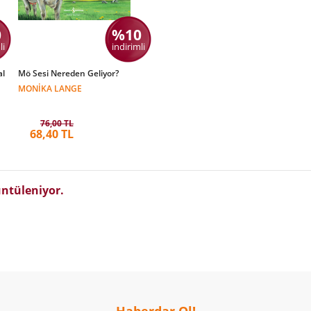
0
%10
li
indirimli
al
Mö Sesi Nereden Geliyor?
MONIKA LANGE
76,00 TL
68,40 TL
ntüleniyor.
Haberdar Ol!