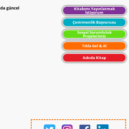
nda güncel
Kitabımı Yayınlatmak
İstiyorum
Çevirmenlik Başvurusu
Sosyal Sorumluluk
Projelerimiz
Tıkla Gel & Al
Askıda Kitap