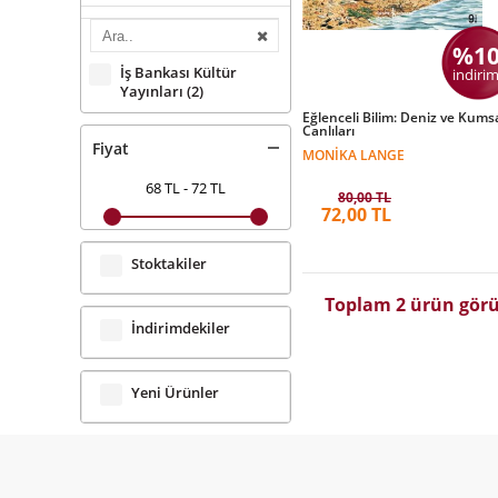
%1
İş Bankası Kültür
indirim
Yayınları
(2)
Eğlenceli Bilim: Deniz ve Kums
Canlıları
Fiyat
MONIKA LANGE
68 TL
-
72 TL
80,00 TL
72,00 TL
Stoktakiler
Toplam 2 ürün görü
İndirimdekiler
Yeni Ürünler