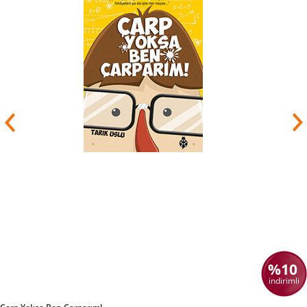
%10
indirimli