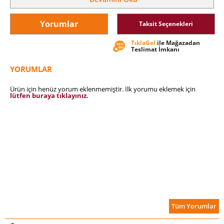
nitelikte, bir solukta okuyacağınız keyifli bir öykü.
Yorumlar
Taksit Seçenekleri
TıklaGel
ile Mağazadan
Teslimat İmkanı
YORUMLAR
Ürün için henüz yorum eklenmemiştir. İlk yorumu eklemek için
lütfen buraya tıklayınız.
Tüm Yorumlar