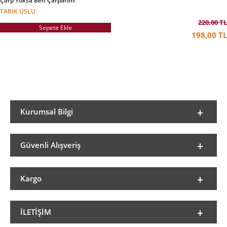
Çarp Yoksa Ben Çarparım!
TARIK USLU
220,00 TL
Sepete Ekle
198,00 TL
Kurumsal Bilgi
Güvenli Alışveriş
Kargo
İLETIŞIM