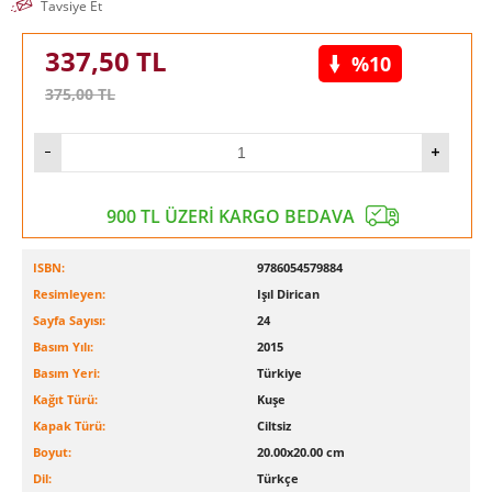
Tavsiye Et
337,50
TL
%10
375,00
TL
900 TL ÜZERİ KARGO BEDAVA
ISBN:
9786054579884
Resimleyen:
Işıl Dirican
Sayfa Sayısı:
24
Basım Yılı:
2015
Basım Yeri:
Türkiye
Kağıt Türü:
Kuşe
Kapak Türü:
Ciltsiz
Boyut:
20.00x20.00 cm
Dil:
Türkçe