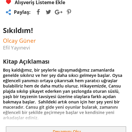
Alışveriş Listeme Ekle
Paylaş:
Sıkıldım!
Olcay Güner
Efil Yayınevi
Kitap Açıklaması
Boş kaldığımız, bir şeylerle uğraşmadığımız zamanlarda
genelde sıkılırız ve her şey daha sıkıcı gelmeye başlar. Oysa
eğlenceli yanımızı ortaya çıkarırsak hem yaratıcı uğraşlar
bulabiliriz hem de daha mutlu oluruz. Hikayemizde, Cansu
plajda sıkılıp şikayet ederken yan şezlongda oturan süslü,
yaşlı bir teyzenin tavsiyesi üzerine olaylara farklı açıdan
bakmaya başlar. Sahildeki artık onun için her şey yeni bir
maceradır. Cansu git gide yeni oyunlar bularak, zamanını
eğlenceli bir şekilde geçirmeye başlar ve kendisine yeni
arkadaşlar ediniz.
Peki, siz çocuğunuz sıkıldığında ne gibi önerilerde
bulunabilirsiniz? Canı sıkılanlara ilham kaynağı olabilecek
Devamını Oku