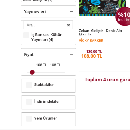
Yayınevleri
%1
indirim
Zekanı Geliştir - Deniz Altı
Etkinlik
İş Bankası Kültür
Yayınları
(4)
VICKY BARKER
120,00 TL
Fiyat
108,00 TL
108 TL
-
108 TL
Toplam 4 ürün görü
Stoktakiler
İndirimdekiler
Yeni Ürünler