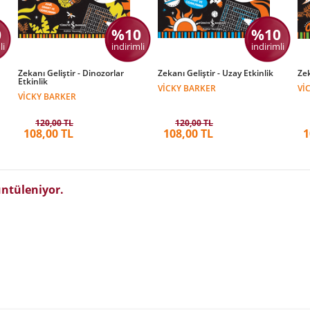
0
%10
%10
li
indirimli
indirimli
Zekanı Geliştir - Dinozorlar
Zekanı Geliştir - Uzay Etkinlik
Zek
Etkinlik
VICKY BARKER
VI
VICKY BARKER
120,00 TL
120,00 TL
108,00 TL
108,00 TL
1
ntüleniyor.