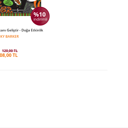
%10
indirimli
anı Geliştir - Doğa Etkinlik
CKY BARKER
120,00 TL
08,00 TL