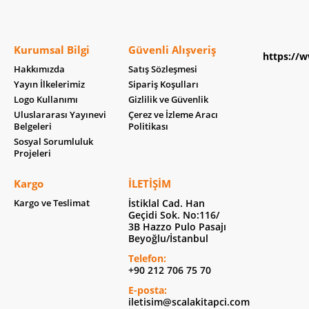
Kurumsal Bilgi
Güvenli Alışveriş
https://w
Hakkımızda
Satış Sözleşmesi
Yayın İlkelerimiz
Sipariş Koşulları
Logo Kullanımı
Gizlilik ve Güvenlik
Uluslararası Yayınevi
Çerez ve İzleme Aracı
Belgeleri
Politikası
Sosyal Sorumluluk
Projeleri
Kargo
İLETIŞIM
Kargo ve Teslimat
İstiklal Cad. Han
Geçidi Sok. No:116/
3B Hazzo Pulo Pasajı
Beyoğlu/İstanbul
Telefon:
+90 212 706 75 70
E-posta:
iletisim@scalakitapci.com