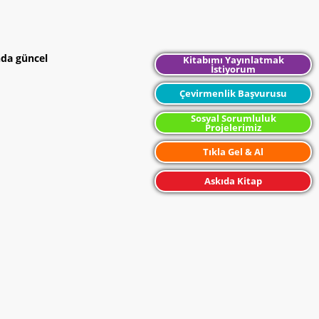
nda güncel
Kitabımı Yayınlatmak
İstiyorum
Çevirmenlik Başvurusu
Sosyal Sorumluluk
Projelerimiz
Tıkla Gel & Al
Askıda Kitap