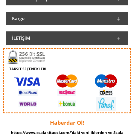
Kargo
İLETIŞIM
TAKSİT SEÇENEKLERİ
Haberdar Ol!
https://www.scalakitapci.com/’daki yeniliklerden ve Scala