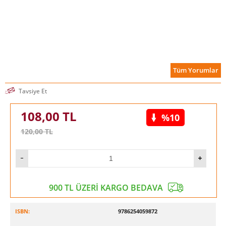
Tüm Yorumlar
Tavsiye Et
108,00
TL
%10
120,00
TL
900 TL ÜZERİ KARGO BEDAVA
ISBN:
9786254059872