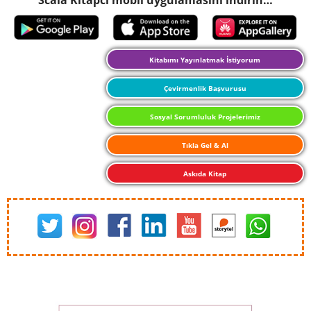
Kitabımı Yayınlatmak İstiyorum
Çevirmenlik Başvurusu
Sosyal Sorumluluk Projelerimiz
Tıkla Gel & Al
Askıda Kitap