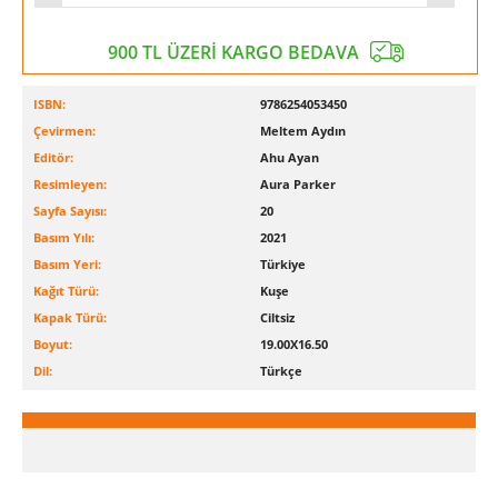
900 TL ÜZERİ KARGO BEDAVA
ISBN:
9786254053450
Çevirmen:
Meltem Aydın
Editör:
Ahu Ayan
Resimleyen:
Aura Parker
Sayfa Sayısı:
20
Basım Yılı:
2021
Basım Yeri:
Türkiye
Kağıt Türü:
Kuşe
Kapak Türü:
Ciltsiz
Boyut:
19.00X16.50
Dil:
Türkçe