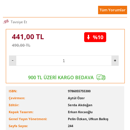
Tüm Yorumlar
Tavsiye Et
441,00
TL
%10
490,00
TL
900 TL ÜZERİ KARGO BEDAVA
ISBN:
9786055755300
Çevirmen:
Aytül Özer
Editör:
Serda Akdoğan
Kapak Tasarım:
Erkan Kocaoğlu
Genel Yayın Yönetmeni:
Pelin Özkan, Ufkun Balkış
Sayfa Sayısı:
244