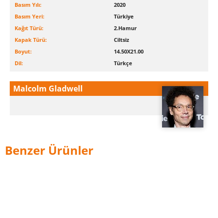
Basım Yılı:
2020
Basım Yeri:
Türkiye
Kağıt Türü:
2.Hamur
Kapak Türü:
Ciltsiz
Boyut:
14.50X21.00
Dil:
Türkçe
Malcolm Gladwell
Benzer Ürünler