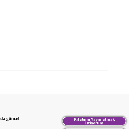
nda güncel
Kitabımı Yayınlatmak
İstiyorum