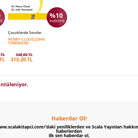
0
%10
li
indirimli
Çocuklarda Sınırlar
HENRY CLOUD,JOHN
TOWNSEND
 TL
348,00 TL
TL
313,20 TL
ntüleniyor.
Haberdar Ol!
ww.scalakitapci.com/’daki yeniliklerden ve Scala Yayınları hakkı
haberlerden
ilk sen haberdar ol.