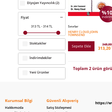
Diyojen Yayıncılık
(2)
%1
indirim
Fiyat
313 TL
-
314 TL
Sınırlar
HENRY CLOUD,JOHN
TOWNSEND
Stoktakiler
348,00
Sepete Ekle
313,20 
İndirimdekiler
Toplam 2 ürün görü
Yeni Ürünler
Kurumsal Bilgi
Güvenli Alışveriş
https://w
Hakkımızda
Satış Sözleşmesi