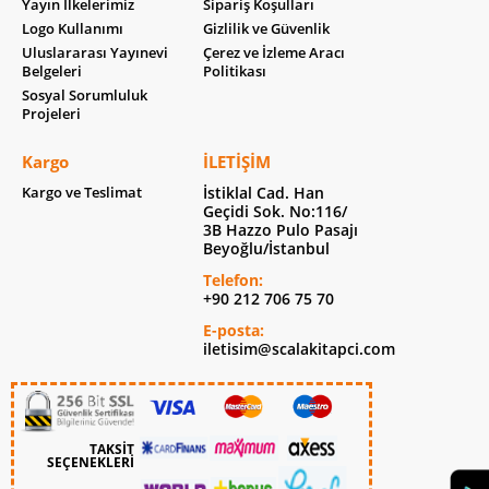
Yayın İlkelerimiz
Sipariş Koşulları
Logo Kullanımı
Gizlilik ve Güvenlik
Uluslararası Yayınevi
Çerez ve İzleme Aracı
Belgeleri
Politikası
Sosyal Sorumluluk
Projeleri
Kargo
İLETIŞIM
Kargo ve Teslimat
İstiklal Cad. Han
Geçidi Sok. No:116/
3B Hazzo Pulo Pasajı
Beyoğlu/İstanbul
Telefon:
+90 212 706 75 70
E-posta:
iletisim@scalakitapci.com
TAKSİT
SEÇENEKLERİ