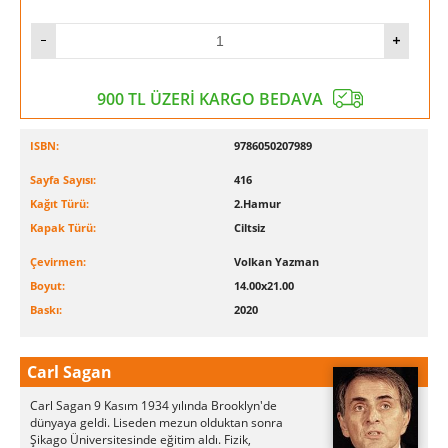
900 TL ÜZERİ KARGO BEDAVA
ISBN:
9786050207989
Sayfa Sayısı:
416
Kağıt Türü:
2.Hamur
Kapak Türü:
Ciltsiz
Çevirmen:
Volkan Yazman
Boyut:
14.00x21.00
Baskı:
2020
Carl Sagan
Carl Sagan 9 Kasım 1934 yılında Brooklyn'de
dünyaya geldi. Liseden mezun olduktan sonra
Şikago Üniversitesinde eğitim aldı. Fizik,