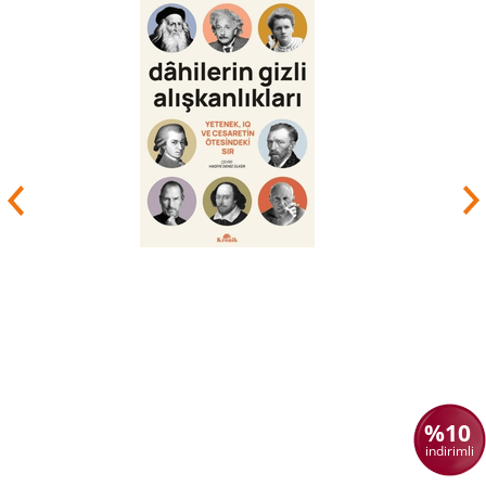
%10
indirimli