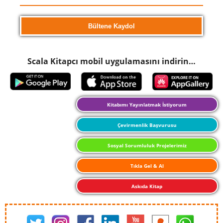
Scala Kitapcı mobil uygulamasını indirin…
Kitabımı Yayınlatmak İstiyorum
Çevirmenlik Başvurusu
Sosyal Sorumluluk Projelerimiz
Tıkla Gel & Al
Askıda Kitap