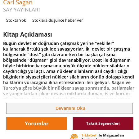
Carl Sagan
SAY YAYINLARI
Stokta Yok
Stoklara düşünce haber ver
Kitap Açıklaması
Bugün devletler doğrudan çatışmak yerine “vekiller”
kullanarak örtülü şekilde savaşıyorlar. İki devlet bir çatışma
bölgesinde “dost” gibi davranırken bir başka çatışma
bölgesinde “düşman” gibi davranabiliyor. Dost ile düşmanın
böyle birbirine karışmasına büyük ölçüde nükleer silahların
caydırıcılığı yol açtı. Ama nükleer silahların asıl caydırıcılığı
bilginlerin siyasetçileri nükleer silahların dönüp dolaşıp kendi
halklarını vuracağına ikna etmesinden ileri geliyor. Sagan ve
Turco’ya göre büyük bir nükleer savaş sonrasında, patlamalar
ve yangınlardan çıkan devasa miktarda duman, is ve kurum
gökyüzünde uzun süre kalarak dünyanın soğumasına sebep
olacak. Tarımsal üretim çökecek, bombalardan ve
Devamını Oku
radyasyondan kurtulan insanlar açlıktan, susuzluktan ve
salgın hastalıklardan ölecek. Belki insan türü yok olmayacak
ama modern uygarlık yıkılacak. Savaşın galibi olmayacak.
Yorumlar
Taksit Seçenekleri
Onlar bu felakete “nükleer kış” diyorlar.
TıklaGel
ile Mağazadan
Carl Sagan, okurlarını bilim-siyaset-askerlik üçgeninde zihinsel