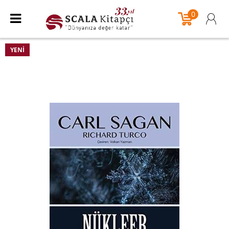
0
YENI