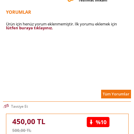
Teslimat İmkanı
bir şölene davet ediyor.
YORUMLAR
Ürün için henüz yorum eklenmemiştir. İlk yorumu eklemek için
lütfen buraya tıklayınız.
Tüm Yorumlar
Tavsiye Et
450,00
TL
%10
500,00
TL