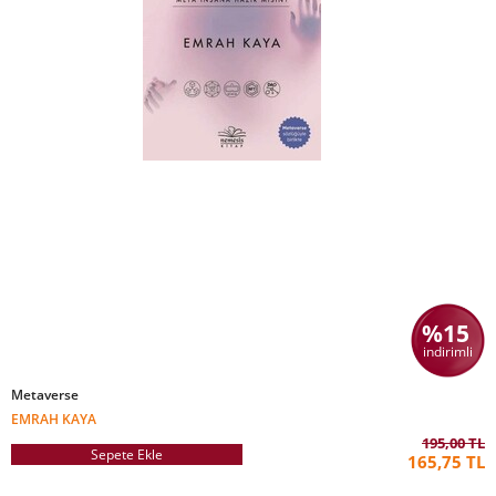
%15
indirimli
Metaverse
EMRAH KAYA
195,00 TL
Sepete Ekle
165,75 TL