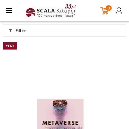
0
Filtre
YENI