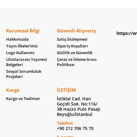
Kurumsal Bilgi
Güvenli Alışveriş
https://w
Hakkımızda
Satış Sözleşmesi
Yayın İlkelerimiz
Sipariş Koşulları
Logo Kullanımı
Gizlilik ve Güvenlik
Uluslararası Yayınevi
Çerez ve İzleme Aracı
Belgeleri
Politikası
Sosyal Sorumluluk
Projeleri
Kargo
İLETIŞIM
Kargo ve Teslimat
İstiklal Cad. Han
Geçidi Sok. No:116/
3B Hazzo Pulo Pasajı
Beyoğlu/İstanbul
Telefon:
+90 212 706 75 70