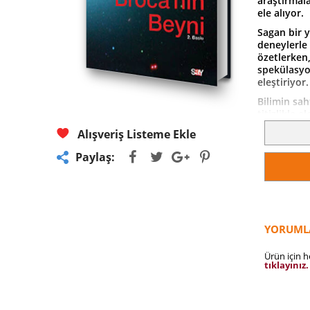
araştırmalar
ele alıyor.
Sagan bir y
deneylerle 
özetlerken
spekülasyo
eleştiriyor.
Bilimin sah
titizlikle 
bilimle çat
Alışveriş Listeme Ekle
zamanlar, 
direnenler
Paylaş:
uzlaşmalıdı
Sagan, evre
kötüye kul
bilginlerin
gerektiğini 
YORUML
Broca’nın Be
alanlarında
Ürün için 
tıklayınız.