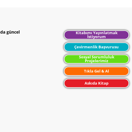
nda güncel
Kitabımı Yayınlatmak
İstiyorum
Çevirmenlik Başvurusu
Sosyal Sorumluluk
Projelerimiz
Tıkla Gel & Al
Askıda Kitap