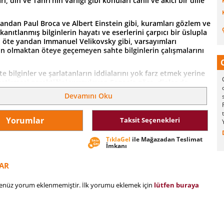
ı, din ve Tanrı’nın varlığı gibi konuları canlı ve akıcı bir dille
andan Paul Broca ve Albert Einstein gibi, kuramları gözlem ve
kanıtlanmış bilginlerin hayatı ve eserlerini çarpıcı bir üslupla
, öte yandan Immanuel Velikovsky gibi, varsayımları
n olmaktan öteye geçemeyen sahte bilginlerin çalışmalarını
te bilginler ve şarlatanların iddialarını yok farz etmek yerine
eleştirmesi gerektiğini vurgulayan Sagan’a göre, dinler de
ışmaya bir son vermelidir. Evrim kuramını reddedenler bir
Devamını Oku
Güneş’in Dünya’nın çevresinde döndüğüne inanmakta
in durumuna düşmemek için öğretilerini yenileyerek bilimle
r.
Yorumlar
Taksit Seçenekleri
nin sırlarını gerçekten keşfedebilmek istiyorsak, bilimin
TıklaGel
ile Mağazadan Teslimat
lanılmasının önüne geçilmesi gerektiğini, bunun için de
İmkanı
 görüşlerini, herkesin anlayabileceği şekilde halkla paylaşması
belirtiyor.
AR
yni sizi tarih, antropoloji, psikoloji, felsefe ve fizik
 keyifli bir gezintiye çıkaracak.
henüz yorum eklenmemiştir. İlk yorumu eklemek için
lütfen buraya