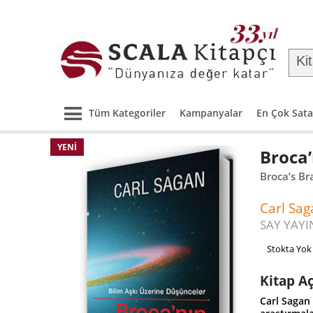
Tüm Kategoriler
Kampanyalar
En Çok Sata
YENI
Broca’
Broca’s Br
Carl Sag
SAY YAYI
Stokta Yok
Kitap A
Carl Sagan 