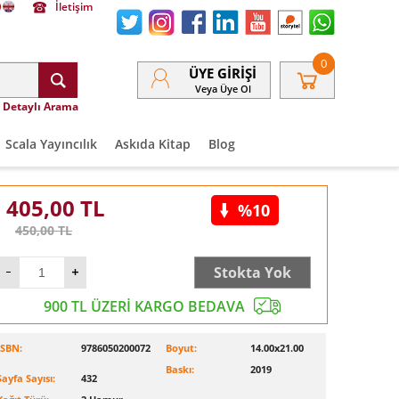
İletişim
0
ÜYE GIRIŞI
Veya Üye Ol
Detaylı Arama
Scala Yayıncılık
Askıda Kitap
Blog
405,00
TL
%10
450,00
TL
Stokta Yok
900 TL ÜZERİ KARGO BEDAVA
ISBN:
9786050200072
Boyut:
14.00x21.00
Baskı:
2019
Sayfa Sayısı:
432