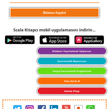
Scala Kitapcı mobil uygulamasını indirin…
Kitabımı Yayınlatmak İstiyorum
Çevirmenlik Başvurusu
Sosyal Sorumluluk Projelerimiz
Tıkla Gel & Al
Askıda Kitap