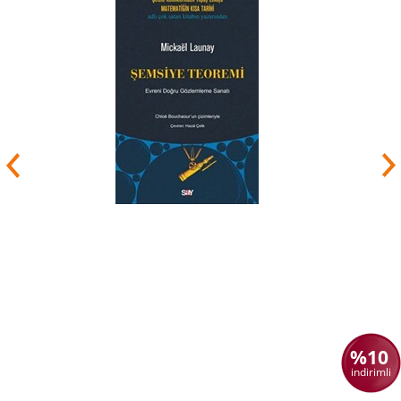
Atıf Ödülünü almıştır.
%10
indirimli