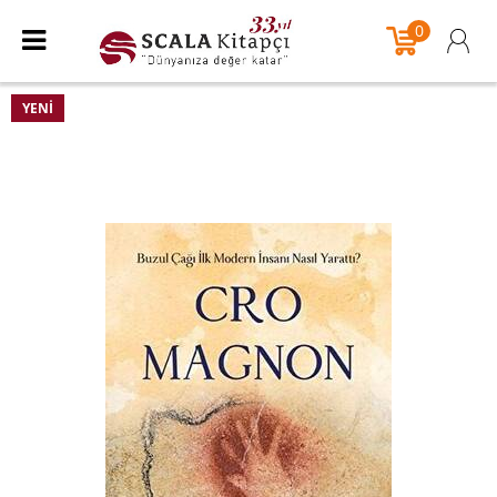
0
YENI