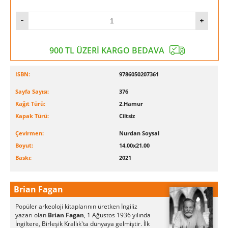
900 TL ÜZERİ KARGO BEDAVA
ISBN:
9786050207361
Sayfa Sayısı:
376
Kağıt Türü:
2.Hamur
Kapak Türü:
Ciltsiz
Çevirmen:
Nurdan Soysal
Boyut:
14.00x21.00
Baskı:
2021
Brian Fagan
Popüler arkeoloji kitaplarının üretken İngiliz
yazarı olan
Brian Fagan
, 1 Ağustos 1936 yılında
İngiltere, Birleşik Krallık'ta dünyaya gelmiştir. İlk