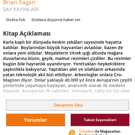
Brian Fagan
SAY YAYINLARI
Stokta Yok
Stoklara düşünce haber ver
Kitap Açıklaması
Karla kaplı bir dünyada keskin zekâları sayesinde hayatta
kaldılar. Boylarından büyük hayvanları avladılar, bazen de
onlara yem oldular. Meşalelerin titrek ışığı altında mağara
duvarlarına bizon, geyik, mamut resimleri çizdiler. Bu resimler
bugün bile hayranlık uyandırıyor. Yonttukları heykelciklere
şaşkınlıkla bakıyoruz. Yaptıkları alet ve silahların arkasında
yatan teknolojik akıl bizi etkiliyor. Arkeologlar onlara Cro-
Magnon diyor. Onlar yaklaşık 40.000 yıl önce Avrupa’nın çeşitli
yerlerinde yaşamaya başlayan, anatomik olarak ilk modern
insanlar, Avrupa’nın ilk sakinleri. Yırtıcılarla, rakip bir tür olan
Neandertallerle ve çok sert iklim koşullarıyla girdikleri
mücadeleden galip çıktılar.
Devamını Oku
Brian Fagan bu ilk Avrupa kültürünün Afrika’dan neler
getirdiğini, Avrupa’da hangi gelişmeleri kaydettiklerini ve
Yorumlar
Taksit Seçenekleri
içinde yaşadıkları Buzul Çağı ikliminin bu kültürün gelişimi
üzerindeki etkilerini yalın bir dille açıklıyor.
TıklaGel
ile Mağazadan