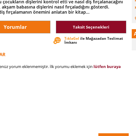
 çocukların dişlerini kontrol etti ve nasıl diş fırçalanacağını
l, akşam babasına dişlerini nasıl fırçaladığını gösterdi.
iş fırçalamanın önemini anlatan bir kitap...
Yorumlar
Taksit Seçenekleri
TıklaGel
ile Mağazadan Teslimat
İmkanı
AR
henüz yorum eklenmemiştir. İlk yorumu eklemek için
lütfen buraya