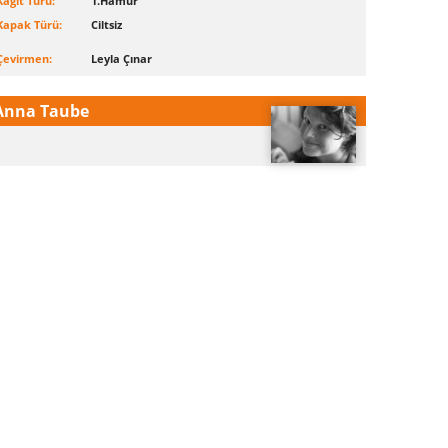
Kağıt Türü:
1.Hamur
Kapak Türü:
Ciltsiz
Çevirmen:
Leyla Çınar
Anna Taube