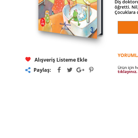
Diş doktoru
öğretti. Ni
Çocuklara d
YORUML
Alışveriş Listeme Ekle
Ürün için 
Paylaş:
tıklayınız.