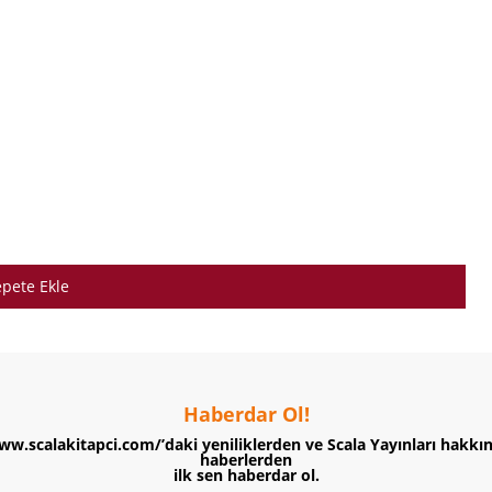
pete Ekle
Haberdar Ol!
ww.scalakitapci.com/’daki yeniliklerden ve Scala Yayınları hakkı
haberlerden
ilk sen haberdar ol.