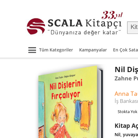
Tüm Kategoriler
Kampanyalar
En Çok Sata
Nil Diş
Zahne P
Anna T
İş Bankası
Stokta Yok
Kitap A
Nil, yuvay