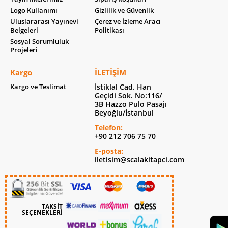
Logo Kullanımı
Gizlilik ve Güvenlik
Uluslararası Yayınevi
Çerez ve İzleme Aracı
Belgeleri
Politikası
Sosyal Sorumluluk
Projeleri
Kargo
İLETIŞIM
Kargo ve Teslimat
İstiklal Cad. Han
Geçidi Sok. No:116/
3B Hazzo Pulo Pasajı
Beyoğlu/İstanbul
Telefon:
+90 212 706 75 70
E-posta:
iletisim@scalakitapci.com
TAKSİT
SEÇENEKLERİ