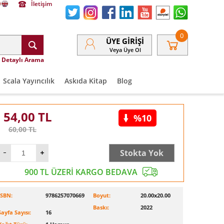
İletişim
0
ÜYE GIRIŞI
Veya Üye Ol
Detaylı Arama
Scala Yayıncılık
Askıda Kitap
Blog
54,00
TL
%10
60,00
TL
Stokta Yok
900 TL ÜZERİ KARGO BEDAVA
ISBN:
9786257070669
Boyut:
20.00x20.00
Baskı:
2022
Sayfa Sayısı:
16