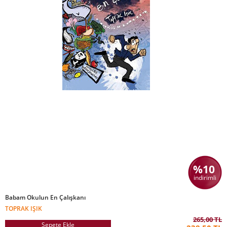
%10
indirimli
Babam Okulun En Çalışkanı
TOPRAK IŞIK
265,00 TL
Sepete Ekle