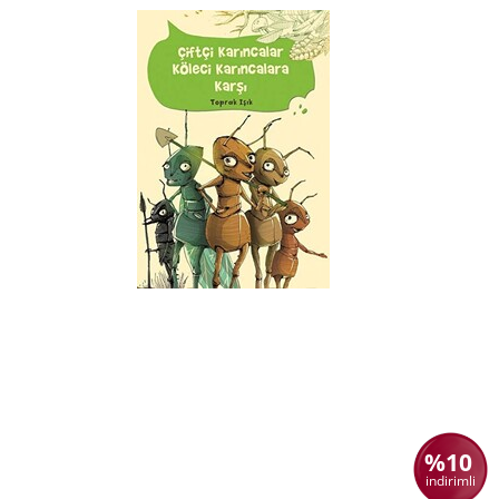
%10
indirimli