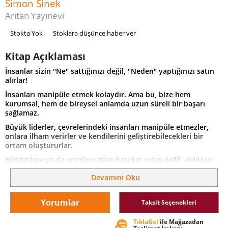
Simon Sinek
Arıtan Yayınevi
Stokta Yok
Stoklara düşünce haber ver
Kitap Açıklaması
İnsanlar sizin "Ne" sattığınızı değil, "Neden" yaptığınızı satın
alırlar!
İnsanları manipüle etmek kolaydır. Ama bu, bize hem
kurumsal, hem de bireysel anlamda uzun süreli bir başarı
sağlamaz.
Büyük liderler, çevrelerindeki insanları manipüle etmezler,
onlara ilham verirler ve kendilerini geliştirebilecekleri bir
ortam oluştururlar.
Hükümlere ya da emirlere göre hareket eden değil, aldıkları
ilhamla içlerindeki arzuları motive olan insanlar yaratırlar.
Devamını Oku
Herşeye bir "Neden" ile başlayın. O işi yapmaktaki amacınızı,
sebebinizi ve inancınızı belirgin kılın.
Yorumlar
Taksit Seçenekleri
"Nedeniniz" ile "Neyi", "Nasıl" yaptığınız birbirleriyle tutarlı
olurlarsa, insanlar size güvenirler ve size sadık kalırlar.
TıklaGel
ile Mağazadan