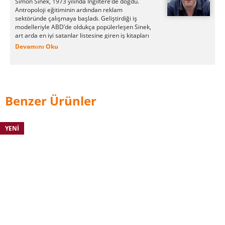
Simon Sinek, 1973 yılında İngiltere’de doğdu.
Antropoloji eğitiminin ardından reklam
sektöründe çalışmaya başladı. Geliştirdiği iş
modelleriyle ABD’de oldukça popülerleşen Sinek,
art arda en iyi satanlar listesine giren iş kitapları
yayımladı. Ayrıca dünyanın dört bir tarafında
Devamını Oku
motivasyonel koçluk eğitimleri veren yazar,
TedTalks’un en çok tıklanan konuşmacıları
arasında.
Benzer Ürünler
YENI