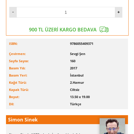
900 TL ÜZERİ KARGO BEDAVA
ISBN:
9786055409371
Çevirmen:
Sevgi Şen
Sayfa Sayısı:
160
Basım Yılı:
2017
Basım Yeri:
İstanbul
Kağıt Türü:
2.Hamur
Kapak Türü:
Ciltsiz
Boyut:
13.50 x 19.00
Dil:
Türkçe
Simon Sinek