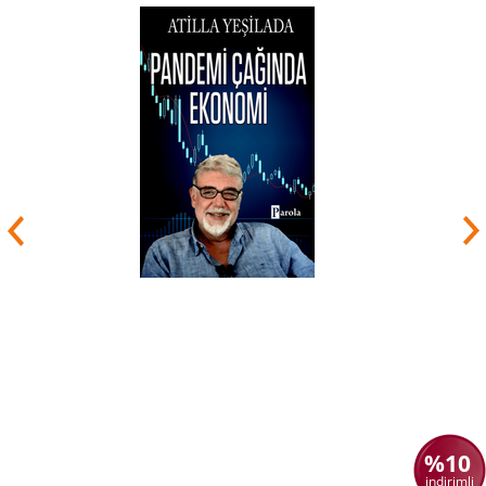
%10
indirimli