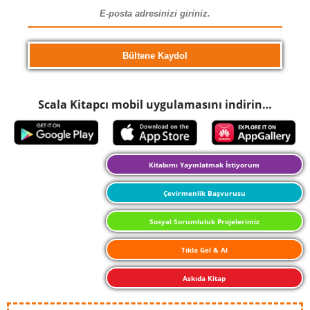
Scala Kitapcı mobil uygulamasını indirin…
Kitabımı Yayınlatmak İstiyorum
Çevirmenlik Başvurusu
Sosyal Sorumluluk Projelerimiz
Tıkla Gel & Al
Askıda Kitap