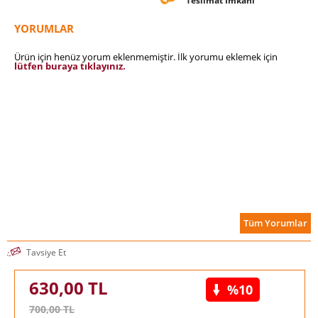
Teslimat İmkanı
YORUMLAR
Ürün için henüz yorum eklenmemiştir. İlk yorumu eklemek için
lütfen buraya tıklayınız.
Tüm Yorumlar
Tavsiye Et
630,00
TL
%10
700,00
TL