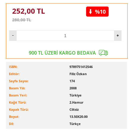
252,00
TL
%10
280,00
TL
900 TL ÜZERİ KARGO BEDAVA
ISBN:
9789751412546
Editör:
Filiz Özkan
Sayfa Sayısı:
174
Basım Yılı:
2008
Basım Yeri:
Türkiye
Kağıt Türü:
2.Hamur
Kapak Türü:
Ciltsiz
Boyut:
13.50X20.00
Dil:
Türkçe