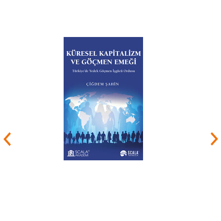
kurumlarında yönetim kurulu üyelik ve
başkanlıklarında bulunmuş, 2006 yılı itibarıyla
tam zamanlı bütün görevlerinden ayrılmıştır.
Uzun süre köşe yazısı
yazdığı
Radikal
gazetesinden 2011 yılı sonunda
ayrıldı. Yaklaşık 10 yıl yorumculuk
yaptığı
NTV
televizyon kanalından 2018 yılında
ayrıldı. 2000 ile 2010 yılları arasında
İstanbul
Bilgi Üniversitesi'nde, 2011 ile 2017 yılları
arasında da
Kadir Has Üniversitesi'nde ekonomi,
iktisat ve maliye dersleri verdi.
Mahfi Eğilmez, hâlen
Altınbaş Üniversitesi'nde
ders veriyor. Kendi internet sitesinde düzenli
olarak ekonomi hakkında görüşlerini yazıyor.
[2]
Yayımlanmış 22 kitabı ve çok sayıda makalesi
vardır.