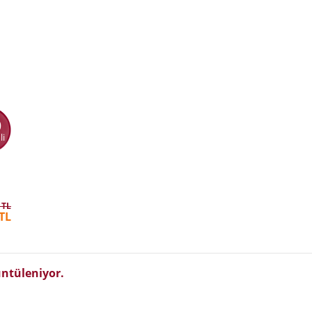
0
li
 TL
TL
ntüleniyor.