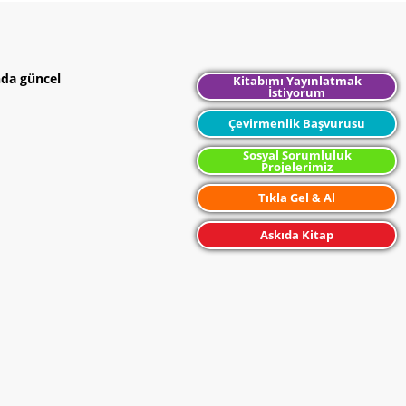
nda güncel
Kitabımı Yayınlatmak
İstiyorum
Çevirmenlik Başvurusu
Sosyal Sorumluluk
Projelerimiz
Tıkla Gel & Al
Askıda Kitap