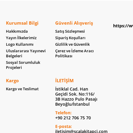
Kurumsal Bilgi
Güvenli Alışveriş
https://w
Hakkımızda
Satış Sözleşmesi
Yayın İlkelerimiz
Sipariş Koşulları
Logo Kullanımı
Gizlilik ve Güvenlik
Uluslararası Yayınevi
Çerez ve İzleme Aracı
Belgeleri
Politikası
Sosyal Sorumluluk
Projeleri
Kargo
İLETIŞIM
Kargo ve Teslimat
İstiklal Cad. Han
Geçidi Sok. No:116/
3B Hazzo Pulo Pasajı
Beyoğlu/İstanbul
Telefon:
+90 212 706 75 70
E-posta:
iletisim@scalakitapci.com