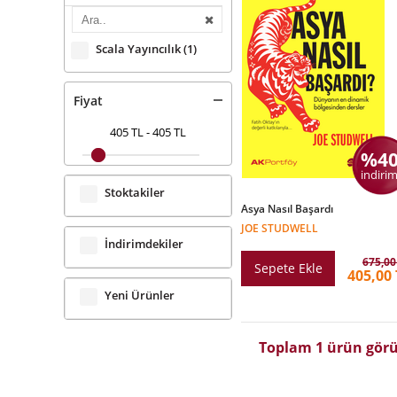
Scala Yayıncılık
(1)
Fiyat
405 TL
-
405 TL
%4
indirim
Stoktakiler
Asya Nasıl Başardı
JOE STUDWELL
İndirimdekiler
675,00
Sepete Ekle
405,00 
Yeni Ürünler
Toplam 1 ürün görü