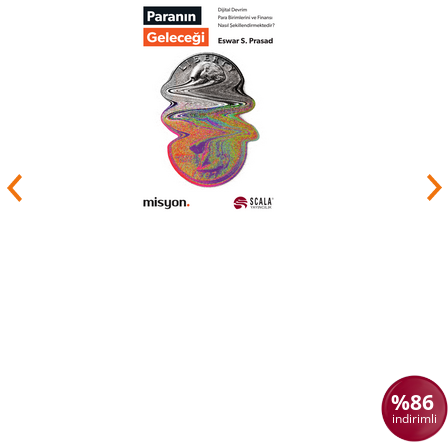
%86
indirimli