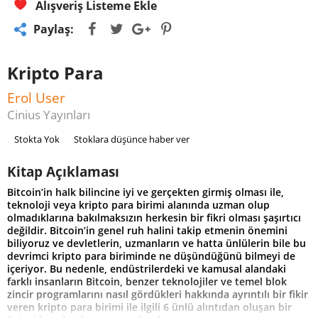
Alışveriş Listeme Ekle
Paylaş:
Kripto Para
Erol User
Cinius Yayınları
Stokta Yok
Stoklara düşünce haber ver
Kitap Açıklaması
Bitcoin’in halk bilincine iyi ve gerçekten girmiş olması ile,
teknoloji veya kripto para birimi alanında uzman olup
olmadıklarına bakılmaksızın herkesin bir fikri olması şaşırtıcı
değildir. Bitcoin’in genel ruh halini takip etmenin önemini
biliyoruz ve devletlerin, uzmanların ve hatta ünlülerin bile bu
devrimci kripto para biriminde ne düşündüğünü bilmeyi de
içeriyor. Bu nedenle, endüstrilerdeki ve kamusal alandaki
farklı insanların Bitcoin, benzer teknolojiler ve temel blok
zincir programlarını nasıl gördükleri hakkında ayrıntılı bir fikir
veren kripto para birimi ile ilgili 6 ünlü alıntıdan oluşan bir