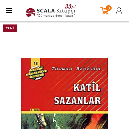
0
YENI