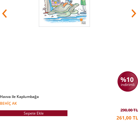
sonra interaktif bir çocuk programı olarak
televizyona uyarlanmıştır. Brezina, 2008'den
beri ORF 1'de yayımlanan çocuk
programı okidoki'nin sorumlusudur.
Brezina eserleri için çok sayıda ödül kazanmıştır.
Bunlar arasında “Avusturya Cumhuriyetine
Hizmetler için Onur
Madalyası”
ve Forscherexpress (“Araştırmacı
Ekspresi”) adlı eğitimsel program için kazandığı
Avusturya televizyonunun en önemli ödülü olan
Romy sayılabilir.
Özel hayatında yoksul çocuklara yardım eden
hayır kurumlarıyla çalışan yazar,
%10
1996'da Avusturya UNICEF İyi Niyet
Elçisi seçilmiştir. 50. doğumgününde de Light for
indirimli
the World için çocukların sponsorluğunu
üstlenmiştir
ve şu an Avusturya'daki NGO
Havva ile Kaplumbağa
Volkshilfe adlı STK için çalışmaktadır.
BEHIÇ AK
Brezina Viyana ve Londra'da yaşamaktadır.
290,00 TL
Sepete Ekle
2017'den beri Hollandalı ressam Ivo Belajic'le
261,00 TL
evlidir.