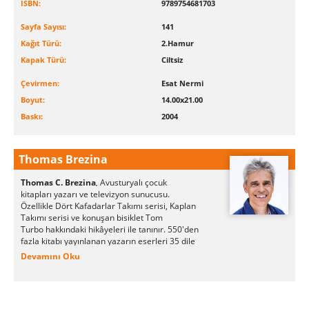
ISBN:
9789754681703
Sayfa Sayısı:
141
Kağıt Türü:
2.Hamur
Kapak Türü:
Ciltsiz
Çevirmen:
Esat Nermi
Boyut:
14.00x21.00
Baskı:
2004
Thomas Brezina
Thomas C. Brezina
Avusturyalı çocuk
,
kitapları yazarı ve televizyon sunucusu.
Özellikle Dört Kafadarlar Takımı serisi, Kaplan
Takımı serisi ve konuşan bisiklet Tom
Turbo hakkındaki hikâyeleri ile tanınır. 550'den
fazla kitabı yayınlanan yazarın eserleri 35 dile
çevrilmiştir.
Devamını Oku
Brezina, yazarlığa okul günlerinde başlmış ve
"Tim, Tom ve Dominik" adlı TV kukla gösterisi
için yazdığı senaryoları ile 1978 yılında "Büyük
Avusturya Gençlik Ödlülü"'nü 15 yaşındayken