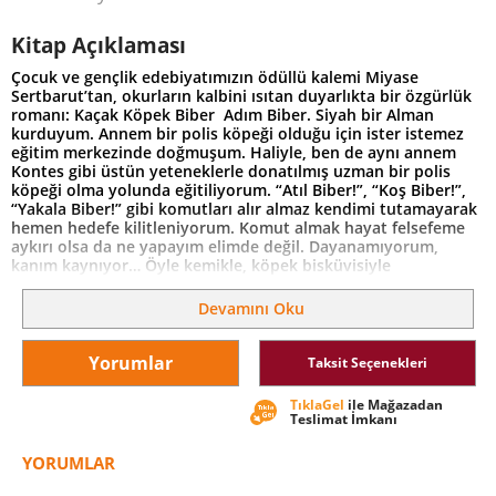
Kitap Açıklaması
Çocuk ve gençlik edebiyatımızın ödüllü kalemi Miyase
Sertbarut’tan, okurların kalbini ısıtan duyarlıkta bir özgürlük
romanı: Kaçak Köpek Biber Adım Biber. Siyah bir Alman
kurduyum. Annem bir polis köpeği olduğu için ister istemez
eğitim merkezinde doğmuşum. Haliyle, ben de aynı annem
Kontes gibi üstün yeteneklerle donatılmış uzman bir polis
köpeği olma yolunda eğitiliyorum. “Atıl Biber!”, “Koş Biber!”,
“Yakala Biber!” gibi komutları alır almaz kendimi tutamayarak
hemen hedefe kilitleniyorum. Komut almak hayat felsefeme
aykırı olsa da ne yapayım elimde değil. Dayanamıyorum,
kanım kaynıyor… Öyle kemikle, köpek bisküvisiyle
kandırılacak göz yok bende. Eğitmenlerim oldukça akıllı
olduğumu söylüyorlar. Eh, haksız da sayılmazlar hani…
Devamını Oku
Benden isteneni başarmakta kimse patilerime su dökemez.
Ama annemin yolundan gitmeye de hiç mi hiç niyetim yok!
Nasıl mı? Evet, yanlış anlamadınız; ben annem ve diğer
Yorumlar
Taksit Seçenekleri
arkadaşlarım gibi bir polis köpeği olmak istemiyorum. Peki o
zaman neden mi halen eğitim merkezindeyim? O konuyu
TıklaGel
ile Mağazadan
açıklaması biraz zaman alacak. İyisi mi siz beni şimdilik hiç
Teslimat İmkanı
görmemiş, havlamalarımı da hiç duymamış olun. Zaten pek de
havladığım söylenemez. Heyecandan ölüyorum, çünkü özgür
YORUMLAR
olmama çok az kaldı!.. Mezuniyetine bir hafta kala, köpek
eğitim merkezinden kaçmayı başaran Biber için hayat yeniden