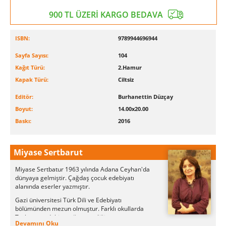
900 TL ÜZERİ KARGO BEDAVA
ISBN:
9789944696944
Sayfa Sayısı:
104
Kağıt Türü:
2.Hamur
Kapak Türü:
Ciltsiz
Editör:
Burhanettin Düzçay
Boyut:
14.00x20.00
Baskı:
2016
Miyase Sertbarut
Miyase Sertbatur 1963 yılında Adana Ceyhan'da
dünyaya gelmiştir. Çağdaş çocuk edebiyatı
alanında eserler yazmıştır.
Gazi üniversitesi Türk Dili ve Edebiyatı
bölümünden mezun olmuştur. Farklı okullarda
Türkçe ve edebiyat öğretmenliği yaptı.
Devamını Oku
Kırgızistan'da Türkiye Türkçesi öğretmekle