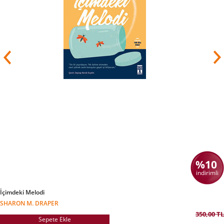
%10
indirimli
İçimdeki Melodi
SHARON M. DRAPER
350,00 TL
Sepete Ekle