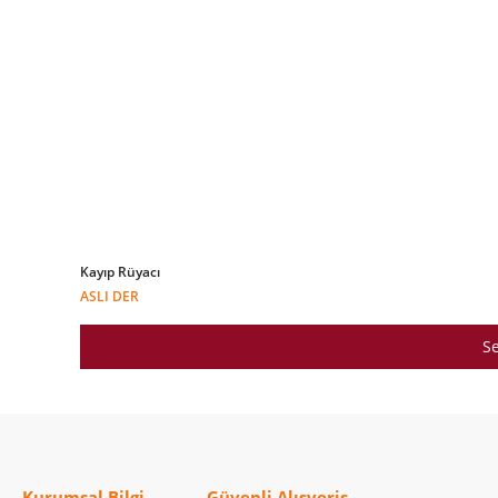
Kayıp Rüyacı
ASLI DER
Se
Kurumsal Bilgi
Güvenli Alışveriş