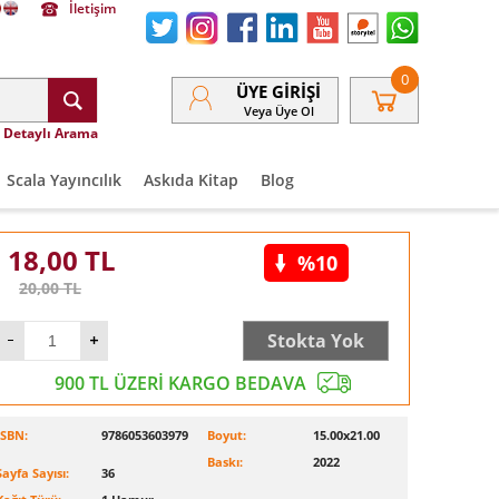
İletişim
0
ÜYE GIRIŞI
Veya Üye Ol
Detaylı Arama
Scala Yayıncılık
Askıda Kitap
Blog
18,00
TL
%10
20,00
TL
Stokta Yok
900 TL ÜZERİ KARGO BEDAVA
ISBN:
9786053603979
Boyut:
15.00x21.00
Baskı:
2022
Sayfa Sayısı:
36