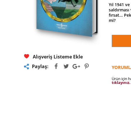
Yıl 1941 ve
saldırması 
fırsat... P
mi?
Alışveriş Listeme Ekle
Paylaş:
YORUML
Ürün için 
tıklayınız.