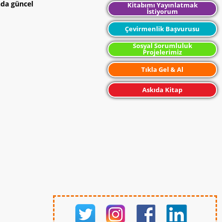
nda güncel
Kitabımı Yayınlatmak
İstiyorum
Çevirmenlik Başvurusu
Sosyal Sorumluluk
Projelerimiz
Tıkla Gel & Al
Askıda Kitap