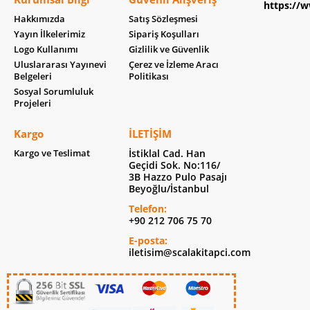
https://w
Hakkımızda
Satış Sözleşmesi
Yayın İlkelerimiz
Sipariş Koşulları
Logo Kullanımı
Gizlilik ve Güvenlik
Uluslararası Yayınevi
Çerez ve İzleme Aracı
Belgeleri
Politikası
Sosyal Sorumluluk
Projeleri
Kargo
İLETIŞIM
Kargo ve Teslimat
İstiklal Cad. Han
Geçidi Sok. No:116/
3B Hazzo Pulo Pasajı
Beyoğlu/İstanbul
Telefon:
+90 212 706 75 70
E-posta:
iletisim@scalakitapci.com