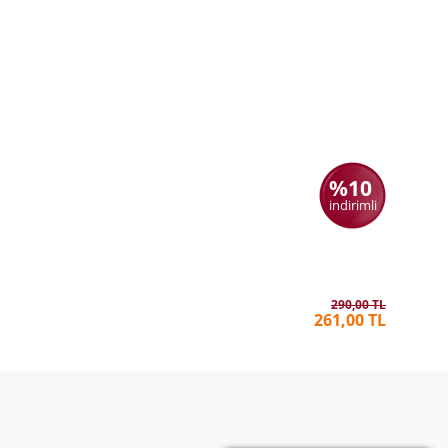
%10
indirimli
Kaçak Kö
MIYASE 
290,00 TL
261,00 TL