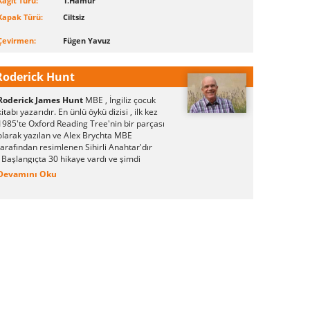
Kağıt Türü:
1.Hamur
Kapak Türü:
Ciltsiz
Çevirmen:
Fügen Yavuz
Roderick Hunt
Roderick James Hunt
MBE
, İngiliz çocuk
kitabı yazarıdır. En ünlü öykü dizisi , ilk kez
1985'te Oxford Reading Tree'nin bir parçası
olarak yazılan ve Alex Brychta MBE
tarafından resimlenen Sihirli Anahtar'dır
. Başlangıçta 30 hikaye vardı ve şimdi
400'den fazla hikaye var.
Devamını Oku