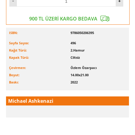
900 TL ÜZERİ KARGO BEDAVA
ISBN:
9786050206395
Sayfa Sayısı:
496
Kağıt Türü:
2.Hamur
Kapak Türü:
Ciltsiz
Çevirmen:
Özlem Özarpacı
Boyut:
14.00x21.00
Baskı:
2022
Michael Ashkenazi