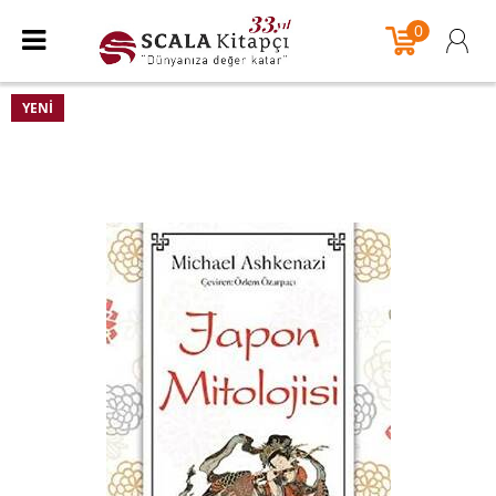
0
YENI