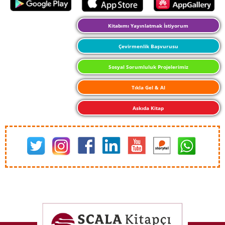
Kitabımı Yayınlatmak İstiyorum
Çevirmenlik Başvurusu
Sosyal Sorumluluk Projelerimiz
Tıkla Gel & Al
Askıda Kitap