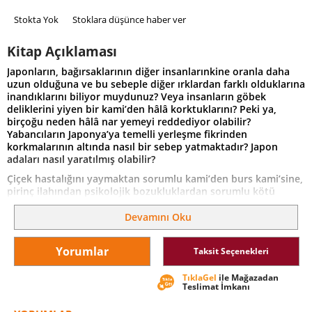
Stokta Yok
Stoklara düşünce haber ver
Kitap Açıklaması
Japonların, bağırsaklarının diğer insanlarınkine oranla daha
uzun olduğuna ve bu sebeple diğer ırklardan farklı olduklarına
inandıklarını biliyor muydunuz? Veya insanların göbek
deliklerini yiyen bir kami’den hâlâ korktuklarını? Peki ya,
birçoğu neden hâlâ nar yemeyi reddediyor olabilir?
Yabancıların Japonya’ya temelli yerleşme fikrinden
korkmalarının altında nasıl bir sebep yatmaktadır? Japon
adaları nasıl yaratılmış olabilir?
Çiçek hastalığını yaymaktan sorumlu kami’den burs kami’sine,
pirinç ilahından psikolojik bozukluklardan sorumlu kötü
ruhlara kadar sekiz milyon tanrısal varlığıyla ve Budist
etkilerle harmanlanmış hikâyeleriyle Japon mitolojik evreni
Devamını Oku
bambaşka bir dünyanın kapılarını açıyor.
Uzakdoğu’nun büyüleyici atmosferi ile ilginç inanışları bu
Yorumlar
Taksit Seçenekleri
kitapta bir araya geliyor.
TıklaGel
ile Mağazadan
Teslimat İmkanı