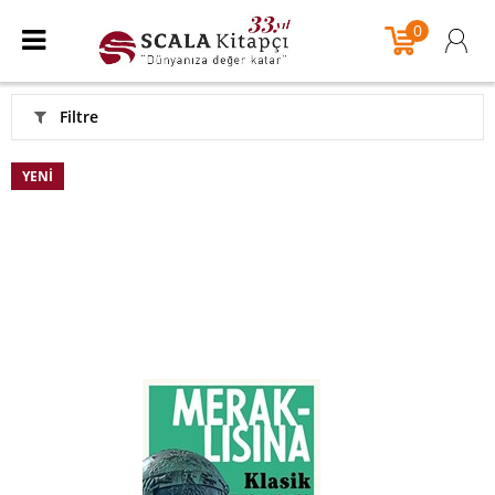
0
Filtre
YENI