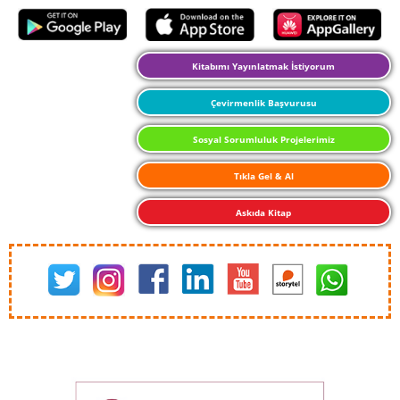
Kitabımı Yayınlatmak İstiyorum
Çevirmenlik Başvurusu
Sosyal Sorumluluk Projelerimiz
Tıkla Gel & Al
Askıda Kitap