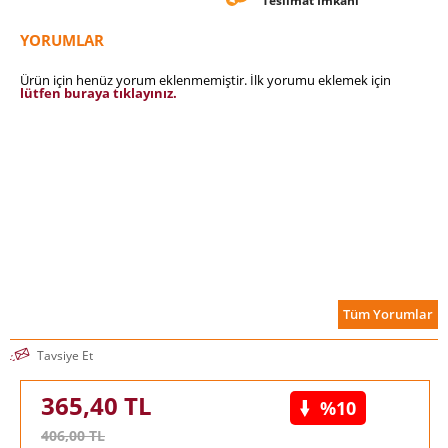
Teslimat İmkanı
YORUMLAR
Ürün için henüz yorum eklenmemiştir. İlk yorumu eklemek için
lütfen buraya tıklayınız.
Tüm Yorumlar
Tavsiye Et
365,40
TL
%10
406,00
TL