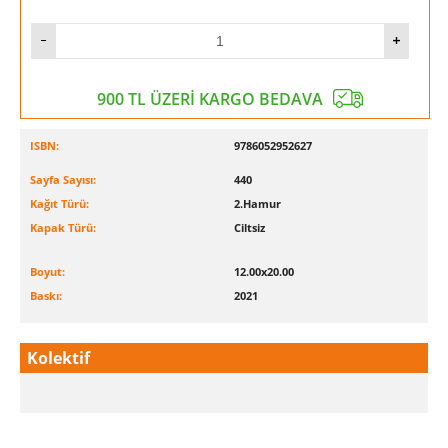
900 TL ÜZERİ KARGO BEDAVA
ISBN:
9786052952627
Sayfa Sayısı:
440
Kağıt Türü:
2.Hamur
Kapak Türü:
Ciltsiz
Boyut:
12.00x20.00
Baskı:
2021
Kolektif