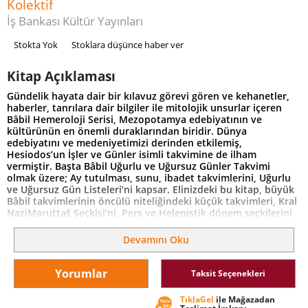
Kolektif
İş Bankası Kültür Yayınları
Stokta Yok
Stoklara düşünce haber ver
Kitap Açıklaması
Gündelik hayata dair bir kılavuz görevi gören ve kehanetler,
haberler, tanrılara dair bilgiler ile mitolojik unsurlar içeren
Bâbil Hemeroloji Serisi, Mezopotamya edebiyatının ve
kültürünün en önemli duraklarından biridir. Dünya
edebiyatını ve medeniyetimizi derinden etkilemiş,
Hesiodos’un İşler ve Günler isimli takvimine de ilham
vermiştir. Başta Bâbil Uğurlu ve Uğursuz Günler Takvimi
olmak üzere; Ay tutulması, sunu, ibadet takvimlerini, Uğurlu
ve Uğursuz Gün Listeleri’ni kapsar. Elinizdeki bu kitap, büyük
Bâbil takvimlerinin öncülü niteliğindeki küçük takvimleri, Kral
NaziMaruttaš Seçkisi’ni, Pers ve Helenistik dönem seçkilerini
de içermektedir. Orijinal dillerinden (Bâbilce-Sümerce) ilk kez
Türkçeye çevrilen bu muazzam kaynak Hasan Âli Yücel
Devamını Oku
Klasikler Dizisi’nde okurlarla buluşuyor.
Yorumlar
Taksit Seçenekleri
TıklaGel
ile Mağazadan