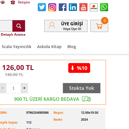
İletişim
0
ÜYE GIRIŞI
Veya Üye Ol
Detaylı Arama
Scala Yayıncılık
Askıda Kitap
Blog
126,00
TL
%10
140,00
TL
Stokta Yok
900 TL ÜZERİ KARGO BEDAVA
ISBN:
9786254085086
Boyut:
12.00x19.50
Baskı:
2024
Sayfa Sayısı:
112