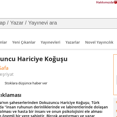
Hakkımızda
nlar
Yeni Çıkanlar
Yayınevleri
Yazarlar
Novel Yayıncılık
uncu Hariciye Koğuşu
Safa
eşriyat
Stoklara düşünce haber ver
çıklaması
a'nın şaheserlerinden Dokuzuncu Hariciye Koğuşu, Türk
a “insan ruhunun derinliklerinde ve labi­rentlerinde dolaşan
olması ve hasta bir insanı ve onun psikolojisini ele alması
önemli bir yere sahiptir. Birçok araştırmacı ve yazar