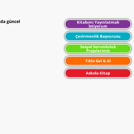
nda güncel
Kitabımı Yayınlatmak
İstiyorum
Çevirmenlik Başvurusu
Sosyal Sorumluluk
Projelerimiz
Tıkla Gel & Al
Askıda Kitap