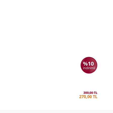
%10
indirimli
Hiç Kims
ULAŞ NI
300,00 TL
270,00 TL