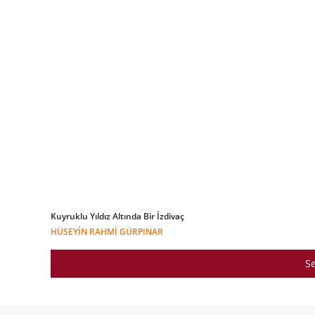
Kuyruklu Yıldız Altında Bir İzdivaç
HÜSEYIN RAHMI GÜRPINAR
Se