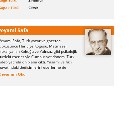
Kağıt Türü:
2.Hamur
Kapak Türü:
Ciltsiz
Peyami Safa
Peyami Safa, Türk yazar ve gazeteci.
Dokuzuncu Hariciye Koğuşu, Matmazel
Noraliya'nın Koltuğu ve Yalnızız gibi psikolojik
türdeki eserleriyle Cumhuriyet dönemi Türk
edebiyatında ön plana çıktı. Yaşamı ve fikrî
hayatındaki değişimlerini eserlerine de
yansıttı. Server Bedi takma adıyla birçok
Devamını Oku
roman kaleme aldı.