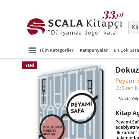
Tüm Kategoriler
Kampanyalar
En Çok Sata
YENI
Dokuz
Peyami 
Ötüken N
Stokta Yok
Kitap A
Peyami Saf
edebiyatınd
ilk roman” 
bakımından 