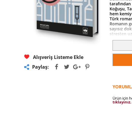
tarafından
Koğuşu, Tan
hem kemiye
Türk romanı
Romanın ge
sayısız do
stresten uz
Ancak, ger
misafir ka
gelişlerin
Safa'nın ço
Alışveriş Listeme Ekle
roman, hem
sayfalara s
Paylaş:
sunuyor.
YORUML
Ürün için 
tıklayınız.