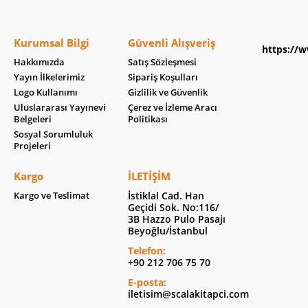
Kurumsal Bilgi
Güvenli Alışveriş
https://w
Hakkımızda
Satış Sözleşmesi
Yayın İlkelerimiz
Sipariş Koşulları
Logo Kullanımı
Gizlilik ve Güvenlik
Uluslararası Yayınevi
Çerez ve İzleme Aracı
Belgeleri
Politikası
Sosyal Sorumluluk
Projeleri
Kargo
İLETIŞIM
Kargo ve Teslimat
İstiklal Cad. Han
Geçidi Sok. No:116/
3B Hazzo Pulo Pasajı
Beyoğlu/İstanbul
Telefon:
+90 212 706 75 70
E-posta:
iletisim@scalakitapci.com