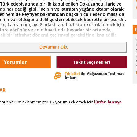
 Türk edebiyatında bir ilk kabul edilen Dokuzuncu Hariciye
pınar dediği gibi, “acının ve ıstırabın yegâne kitabı” olarak
t hem de keyfiyet bakımından başka hiçbir eser olmasa da
nın var olduğuna delil gösterilebilecek kudrette bir eserdir.
nç kahramanı, ayağındaki rahatsızlıktan kurtulabilmek için
ktora görünür ve en nihayetinde havadar bir ortamda,
ak bir istirahat dönemi geçirmesi gerektiğine ikna edilir.
ek akrabaları olan bir Paşa'nın Erenköyü'ndeki köşkünde
ldığı dönemde, gerekse kendi evi ve hastaneye gidiş
Devamını Oku
de şuurunu adeta bir facia atmosferinde yoğurur. Peyami
cukluk ve gençlik dönemlerinden fazlasıyla izler taşıyan
 umudu ve umutsuzluğu, hem de sevinci ve felaketi aynı
Yorumlar
Taksit Seçenekleri
ığdırabilmiş olması bakımından insanın eşsiz bir tarifini
TıklaGel
ile Mağazadan Teslimat
İmkanı
AR
henüz yorum eklenmemiştir. İlk yorumu eklemek için
lütfen buraya