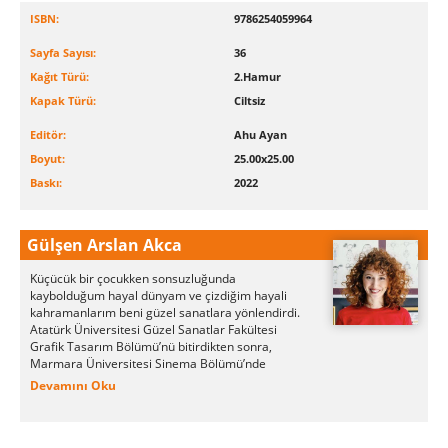
ISBN:
9786254059964
Sayfa Sayısı:
36
Kağıt Türü:
2.Hamur
Kapak Türü:
Ciltsiz
Editör:
Ahu Ayan
Boyut:
25.00x25.00
Baskı:
2022
Gülşen Arslan Akca
Küçücük bir çocukken sonsuzluğunda
kaybolduğum hayal dünyam ve çizdiğim hayali
kahramanlarım beni güzel sanatlara yönlendirdi.
Atatürk Üniversitesi Güzel Sanatlar Fakültesi
Grafik Tasarım Bölümü’nü bitirdikten sonra,
Marmara Üniversitesi Sinema Bölümü’nde
yüksek lisans yaparken buldum kendimi.
Devamını Oku
Animasyon, stopmotion ve masalların
filmleştirilmesi üzerine tez çalışmaları yaparken
çocuk kitabı yazarlığı ve çizerliği, sanat