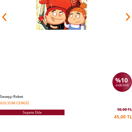
Kendimi geliştirmek için sürekli yeni fırsatlar
arıyorum. İstanbul’daki atölyemde üretmeye
devam ediyorum.
Ve atölyemdeki her yerin oyuncaklarla dolu
olmasının bir nedeni var: Devlere inanıyorum!
Ejderhalara inanıyorum! Sihirli pelerine ve sihirli
fasulyelere inanıyorum! Yıldız tozuna
inanıyorum! Hayal gücümü besleyen, beni iyi
eden her şeye inanıyorum!
Oyuncaklar… Hayal gücümün en büyük
destekçileri…
%10
indirimli
Savaşçı Robot
GÜLSÜM CENGIZ
50,00 TL
Sepete Ekle
45,00 TL