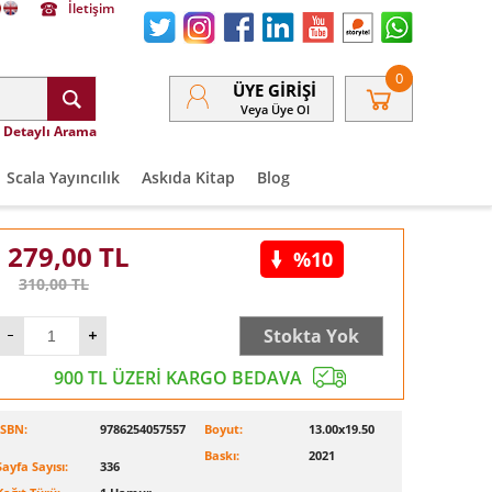
İletişim
0
ÜYE GIRIŞI
Veya Üye Ol
Detaylı Arama
Scala Yayıncılık
Askıda Kitap
Blog
279,00
TL
%10
310,00
TL
Stokta Yok
900 TL ÜZERİ KARGO BEDAVA
ISBN:
9786254057557
Boyut:
13.00x19.50
Baskı:
2021
Sayfa Sayısı:
336