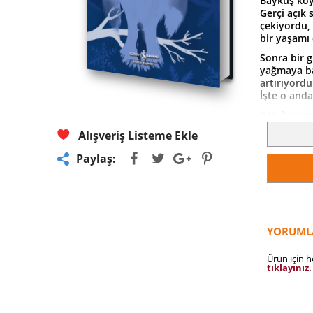
Baykuş koy
Gerçi açık 
çekiyordu, 
bir yaşamı 
Sonra bir 
yağmaya baş
artırıyordu
İşte o anda
Kar, buz v
Alışveriş Listeme Ekle
Paylaş:
YORUML
Ürün için 
tıklayınız.