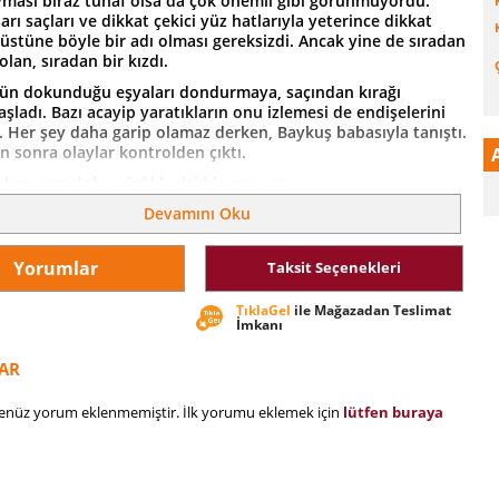
ması biraz tuhaf olsa da çok önemli gibi görünmüyordu.
sarı saçları ve dikkat çekici yüz hatlarıyla yeterince dikkat
üstüne böyle bir adı olması gereksizdi. Ancak yine de sıradan
olan, sıradan bir kızdı.
gün dokunduğu eşyaları dondurmaya, saçından kırağı
ladı. Bazı acayip yaratıkların onu izlemesi de endişelerini
. Her şey daha garip olamaz derken, Baykuş babasıyla tanıştı.
n sonra olaylar kontrolden çıktı.
e heyecan dolu, sürükleyici bir macera…
Devamını Oku
Yorumlar
Taksit Seçenekleri
TıklaGel
ile Mağazadan Teslimat
İmkanı
AR
henüz yorum eklenmemiştir. İlk yorumu eklemek için
lütfen buraya