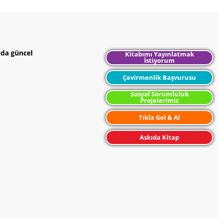
nda güncel
Kitabımı Yayınlatmak
İstiyorum
Çevirmenlik Başvurusu
Sosyal Sorumluluk
Projelerimiz
Tıkla Gel & Al
Askıda Kitap