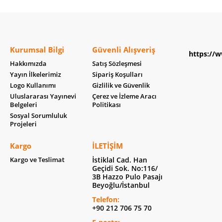
Kurumsal Bilgi
Güvenli Alışveriş
https://w
Hakkımızda
Satış Sözleşmesi
Yayın İlkelerimiz
Sipariş Koşulları
Logo Kullanımı
Gizlilik ve Güvenlik
Uluslararası Yayınevi
Çerez ve İzleme Aracı
Belgeleri
Politikası
Sosyal Sorumluluk
Projeleri
Kargo
İLETIŞIM
Kargo ve Teslimat
İstiklal Cad. Han
Geçidi Sok. No:116/
3B Hazzo Pulo Pasajı
Beyoğlu/İstanbul
Telefon:
+90 212 706 75 70