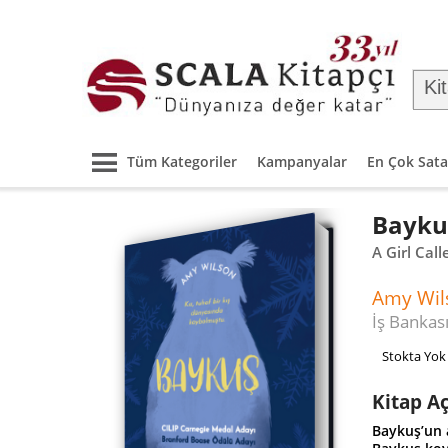
Tüm Kategoriler
Kampanyalar
En Çok Sata
Bayku
A Girl Cal
Amy Wil
İş Bankası
Stokta Yok
Kitap A
Baykuş’un a