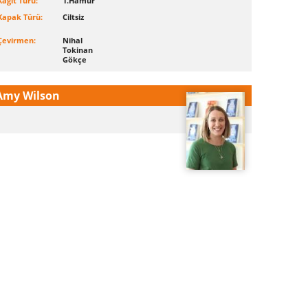
Kağıt Türü:
1.Hamur
Kapak Türü:
Ciltsiz
Çevirmen:
Nihal
Tokinan
Gökçe
Amy Wilson