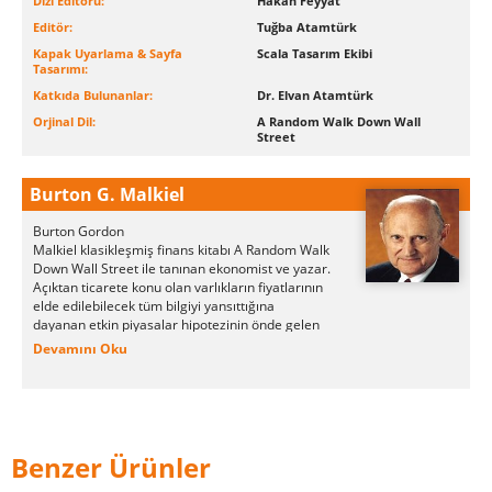
Dizi Editörü:
Hakan Feyyat
Editör:
Tuğba Atamtürk
Kapak Uyarlama & Sayfa
Scala Tasarım Ekibi
Tasarımı:
Katkıda Bulunanlar:
Dr. Elvan Atamtürk
Orjinal Dil:
A Random Walk Down Wall
Street
Burton G. Malkiel
Burton Gordon
Malkiel
klasikleşmiş
finans
kitabı
A Random Walk
Down Wall Street
ile tanınan
ekonomist
ve
yazar
.
Açıktan ticarete konu olan varlıkların fiyatlarının
elde edilebilecek tüm bilgiyi yansıttığına
dayanan
etkin piyasalar hipotezinin
önde gelen
savunucularındandır.
Malkiel genel olarak bir
Devamını Oku
hisse senedi endeksine doğrudan bağlı yatırım
fonlarının alınmasını ve elde tutulmasını en etkili
portföy yönetimi stratejisi olarak destekler.
Benzer Ürünler