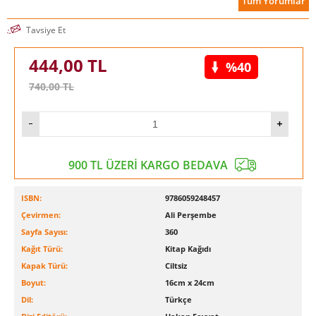
Tüm Yorumlar
Tavsiye Et
444,00
TL
%40
740,00
TL
900 TL ÜZERİ KARGO BEDAVA
ISBN:
9786059248457
Çevirmen:
Ali Perşembe
Sayfa Sayısı:
360
Kağıt Türü:
Kitap Kağıdı
Kapak Türü:
Ciltsiz
Boyut:
16cm x 24cm
Dil:
Türkçe