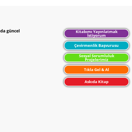
nda güncel
Kitabımı Yayınlatmak
İstiyorum
Çevirmenlik Başvurusu
Sosyal Sorumluluk
Projelerimiz
Tıkla Gel & Al
Askıda Kitap