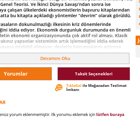
Genel Teorisi. Ve İkinci Dünya Savaşı’ndan sonra ise
ya çalışan ülkelerdeki ekonomistlerin başvuru kitaplarından
Hatta bu kitapta açıkladığı yöntemler “devrim” olarak görüldü.
yasaların dokunulmazlığı ilkesinin kriz dönemlerinde
ğini iddia ediyor. Ekonomik durgunluk durumunda en önemli
vletin ekonomi organizasyonunda çok aktif rol alması. Klasik
rakınız yapsınlar sisteminin artık işlemediğini iddia ederek
yasaya müdahil olmasını, devletin harcamalarını artırırsa
eski seviyesine gelebileceğini savunuyor. Ricardo, Mill,
ume vb. iktisatçıların teorilerini ele alan Keynes onların hangi
Devamını Oku
yanıldıklarını/aksadıklarını ortaya koyuyor, kendi teorisinin
etkili sonuçlar ortaya sereceğini gösteriyor.
Yorumlar
Taksit Seçenekleri
 teorisyenler tarafından sosyalistlikle itham edilen Keynes,
me dayalı kapitalist sistemin işleyişinden kaynaklanan
TıklaGel
ile Mağazadan Teslimat
ra, yine kapitalist sistem içinde çözüm arayarak cevap vermeye
İmkanı
AR
henüz yorum eklenmemiştir. İlk yorumu eklemek için
lütfen buraya