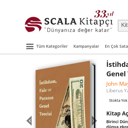
Tüm Kategoriler
Kampanyalar
En Çok Sata
İstihd
Genel 
John Ma
Liberus Ya
Stokta Yok
Kitap A
Birinci Dü
dünya ekon