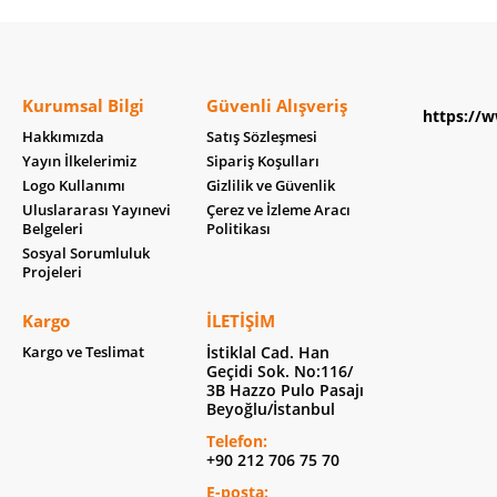
Kurumsal Bilgi
Güvenli Alışveriş
https://w
Hakkımızda
Satış Sözleşmesi
Yayın İlkelerimiz
Sipariş Koşulları
Logo Kullanımı
Gizlilik ve Güvenlik
Uluslararası Yayınevi
Çerez ve İzleme Aracı
Belgeleri
Politikası
Sosyal Sorumluluk
Projeleri
Kargo
İLETIŞIM
Kargo ve Teslimat
İstiklal Cad. Han
Geçidi Sok. No:116/
3B Hazzo Pulo Pasajı
Beyoğlu/İstanbul
Telefon:
+90 212 706 75 70
E-posta: