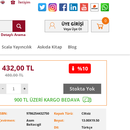
İletişim
0
ÜYE GIRIŞI
Veya Üye Ol
Detaylı Arama
Scala Yayıncılık
Askıda Kitap
Blog
432,00
TL
%10
480,00
TL
Stokta Yok
900 TL ÜZERİ KARGO BEDAVA
ISBN:
9786254432750
Kapak Türü:
Ciltsiz
Çevirmen:
Asım
Boyut:
13.00X19.50
Baltacıgil
Dil:
Türkçe