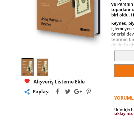
ve Paranın 
toparlanma
biri oldu. 
Keynes, pi
işlemeyece
önerisi de
teorinin bı
devletin pi
ekonominin 
Marshall, H
noktalarda 
nasıl daha 
Kimi klasik
özel girişi
Alışveriş Listeme Ekle
aksaklıkla
çabalıyor.
Paylaş:
YORUML
Ürün için 
tıklayınız.