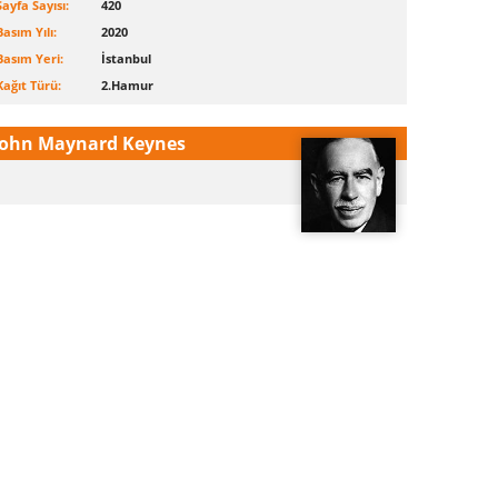
Sayfa Sayısı:
420
Basım Yılı:
2020
Basım Yeri:
İstanbul
Kağıt Türü:
2.Hamur
John Maynard Keynes