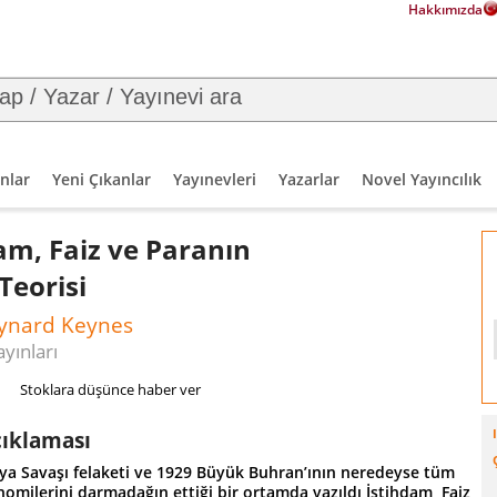
Hakkımızda
nlar
Yeni Çıkanlar
Yayınevleri
Yazarlar
Novel Yayıncılık
am, Faiz ve Paranın
Teorisi
ynard Keynes
yınları
Stoklara düşünce haber ver
çıklaması
nya Savaşı felaketi ve 1929 Büyük Buhran’ının neredeyse tüm
omilerini darmadağın ettiği bir ortamda yazıldı İstihdam, Faiz