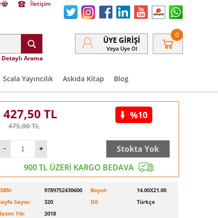
İletişim
0
ÜYE GIRIŞI
Veya Üye Ol
Detaylı Arama
Scala Yayıncılık
Askıda Kitap
Blog
427,50
TL
%10
475,00
TL
Stokta Yok
900 TL ÜZERİ KARGO BEDAVA
ISBN:
9789752430600
Boyut:
14.00X21.00
Sayfa Sayısı:
320
Dil:
Türkçe
Basım Yılı:
2018