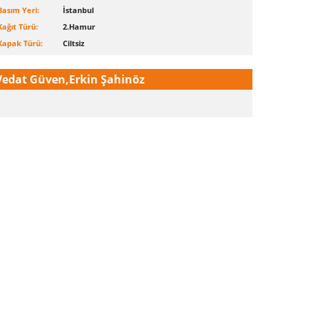
Basım Yeri:
İstanbul
Kağıt Türü:
2.Hamur
Kapak Türü:
Ciltsiz
Vedat Güven,Erkin Şahinöz