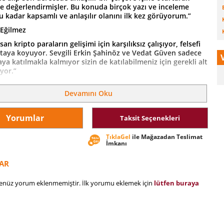
ve değerlendirmişler. Bu konuda birçok yazı ve inceleme
 kadar kapsamlı ve anlaşılır olanını ilk kez görüyorum.”
 Eğilmez
an kripto paraların gelişimi için karşılıksız çalışıyor, felsefi
rtaya koyuyor. Sevgili Erkin Şahinöz ve Vedat Güven sadece
ya katılmakla kalmıyor sizin de katılabilmeniz için gerekli alt
ıyor.”
ukyan
Devamını Oku
alar kuralsız ve karşılıksız para basmak yerine kurallı para
ı ile emperyal güçlerin elini zorlaştırıyor. Sonuçta efendi-köle
 mimarisinden gücün topluluk üyelerine dağıtıldığı yeni
Yorumlar
Taksit Seçenekleri
eçiliyor. Güçlü bir toplumsal ve ekonomik değişimin
 olduğumuz bugünlerde blok zinciri ve kriptolar konusunda
TıklaGel
ile Mağazadan Teslimat
k veren ve verecek tüm çalışmaları insanlığın gelişimi adına
İmkanı
uluyorum ve bu çalışma için titiz emeklerini esirgemeyen
rkin kardeşlerimi kutluyorum.”
AR
ldırımer
henüz yorum eklenmemiştir. İlk yorumu eklemek için
lütfen buraya
n en sıcak konularından biri hiç şüphesiz kripto paralar.
lar Bitcoin'le beraber sanki bir anda hayatımıza girdi ve
rım aracı haline geldi. Peki, Bitcoin ve diğer kripto paralar
r yatırım aracı mıdır? Dr. Vedat Güven ile Erkin Şahinöz bu