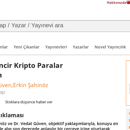
Hakkımızda
nlar
Yeni Çıkanlar
Yayınevleri
Yazarlar
Novel Yayıncılık
ncir Kripto Paralar
n
üven,Erkin Şahinöz
tap
Stoklara düşünce haber ver
çıklaması
nöz ve Dr. Vedat Güven, objektif yaklaşımlarıyla, konuyu en
e alıp son derecede anlaşılır bir çerçeve içine oturtarak