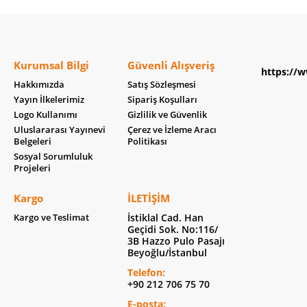
Kurumsal Bilgi
Güvenli Alışveriş
https://w
Hakkımızda
Satış Sözleşmesi
Yayın İlkelerimiz
Sipariş Koşulları
Logo Kullanımı
Gizlilik ve Güvenlik
Uluslararası Yayınevi
Çerez ve İzleme Aracı
Belgeleri
Politikası
Sosyal Sorumluluk
Projeleri
Kargo
İLETIŞIM
Kargo ve Teslimat
İstiklal Cad. Han
Geçidi Sok. No:116/
3B Hazzo Pulo Pasajı
Beyoğlu/İstanbul
Telefon:
+90 212 706 75 70
E-posta: