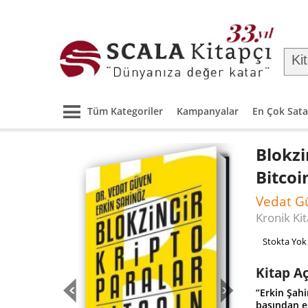
Tüm Kategoriler
Kampanyalar
En Çok Sata
Blokzi
Bitcoi
Vedat G
Kronik Ki
Stokta Yok
Kitap A
“Erkin Şahi
başından el