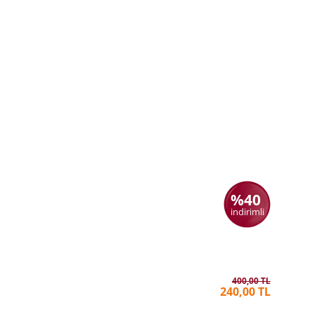
%40
indirimli
Davranış
TUĞBERK
400,00 TL
240,00 TL