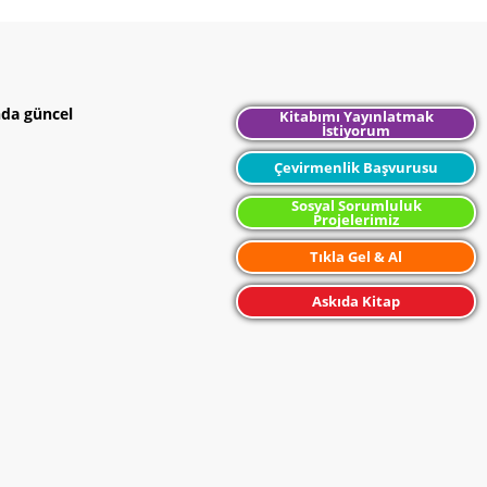
nda güncel
Kitabımı Yayınlatmak
İstiyorum
Çevirmenlik Başvurusu
Sosyal Sorumluluk
Projelerimiz
Tıkla Gel & Al
Askıda Kitap