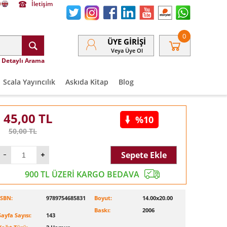
İletişim
0
ÜYE GIRIŞI
Veya Üye Ol
Detaylı Arama
Scala Yayıncılık
Askıda Kitap
Blog
45,00
TL
%10
50,00
TL
Sepete Ekle
900 TL ÜZERİ KARGO BEDAVA
ISBN:
9789754685831
Boyut:
14.00x20.00
Baskı:
2006
Sayfa Sayısı:
143