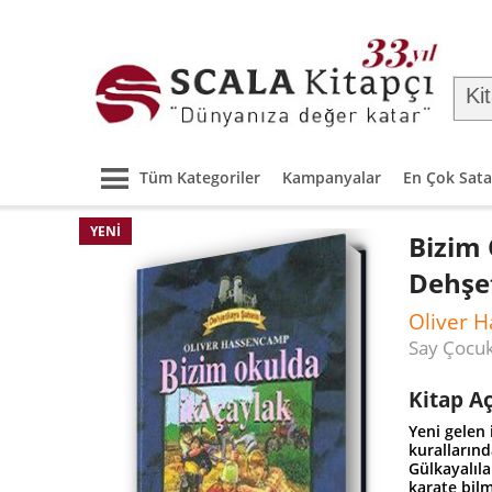
Tüm Kategoriler
Kampanyalar
En Çok Sata
YENI
Bizim 
Dehşe
Oliver 
Say Çocu
Kitap A
Yeni gelen 
kurallarınd
Gülkayalıla
karate bil