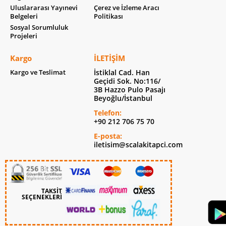
Uluslararası Yayınevi
Çerez ve İzleme Aracı
Belgeleri
Politikası
Sosyal Sorumluluk
Projeleri
Kargo
İLETIŞIM
Kargo ve Teslimat
İstiklal Cad. Han
Geçidi Sok. No:116/
3B Hazzo Pulo Pasajı
Beyoğlu/İstanbul
Telefon:
+90 212 706 75 70
E-posta:
iletisim@scalakitapci.com
TAKSİT
SEÇENEKLERİ