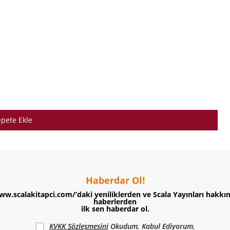
pete Ekle
Haberdar Ol!
ww.scalakitapci.com/’daki yeniliklerden ve Scala Yayınları hakkı
haberlerden
ilk sen haberdar ol.
KVKK Sözleşmesini
Okudum, Kabul Ediyorum.