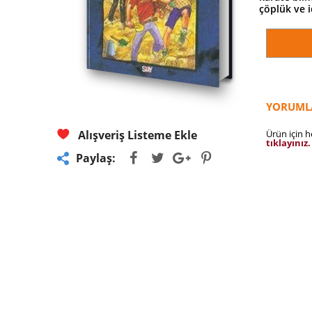
çöplük ve 
YORUML
Ürün için 
Alışveriş Listeme Ekle
tıklayınız.
Paylaş: