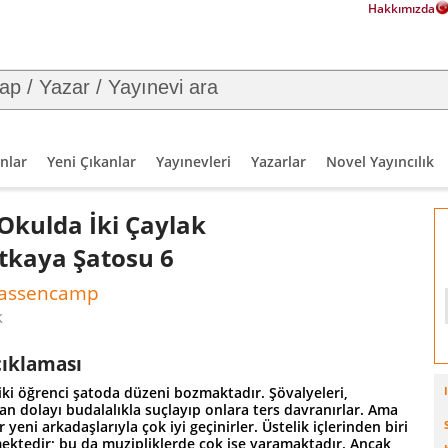
Hakkımızda
nlar
Yeni Çıkanlar
Yayınevleri
Yazarlar
Novel Yayıncılık
Okulda İki Çaylak
tkaya Şatosu 6
Hassencamp
k
çıklaması
iki öğrenci şatoda düzeni bozmaktadır. Şövalyeleri,
an dolayı budalalıkla suçlayıp onlara ters davranırlar. Ama
r yeni arkadaşlarıyla çok iyi geçinirler. Üstelik içlerinden biri
mektedir; bu da muzipliklerde çok işe yaramaktadır. Ancak