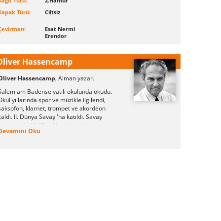
Kağıt Türü:
2.Hamur
Kapak Türü:
Ciltsiz
Çevirmen:
Esat Nermi
Erendor
Oliver Hassencamp
Oliver Hassencamp
, Alman yazar.
Salem am Badense yatılı okulunda okudu.
Okul yıllarında spor ve müzikle ilgilendi,
saksofon, klarnet, trompet ve akordeon
çaldı. II. Dünya Savaşı'na katıldı. Savaş
sonrasında 1945'te Münih'e geldi ve
Devamını Oku
oyunculuk eğitimini sürdürdü. Daha sonra
yazarlığa ağırlık verdi, senaryo, roman ve
oyunlar yazdı. 1959'da Dehşetkaya Şatosu'nu
yayımlamaya başladı. Dizi 1998 yılında 27.
kitapla sona erdi.
Aynı yıl, bir trafik kazası sonucu öldü.