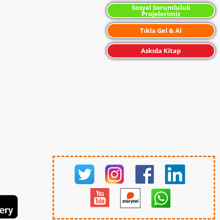
Sosyal Sorumluluk
Projelerimiz
Tıkla Gel & Al
Askıda Kitap