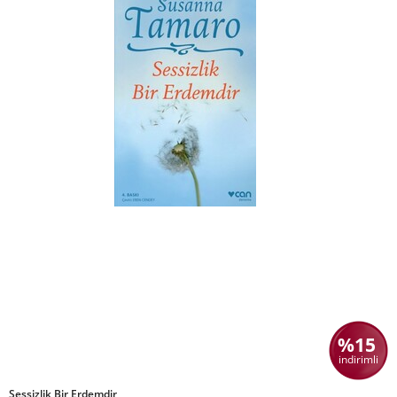
%15
indirimli
Sessizlik Bir Erdemdir