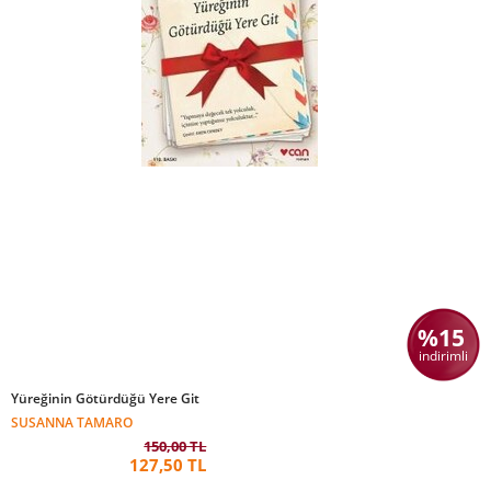
%15
indirimli
Yüreğinin Götürdüğü Yere Git
SUSANNA TAMARO
150,00 TL
127,50 TL