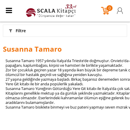
0
Filtre
Susanna Tamaro
Susanna Tamaro 1957 yılında İtalya’da Trieste’de doğmuştur. Orvieto’da 4 k
papağanı, kaplumbağası, kirpisi ve hamsteri ile birlikte yaşamaktadır.
Zor bir çocukluk geçiren yazar 18 yaşında iken büyük bir depreme tanık o
ölümcül bir hastalık geçirdi ve sağlığına yeniden kavuştu.
27 yaşına geldiğinde yazmaya başladı. Birkaç başarısız denemeden sonra 
Yere Git kitabı ile bir anda popülerlik yakaladı.
Susanna Tamaro Yüreğinin Götürdüğü Yere Git kitabı ile İtalya’da çok satanl
Kitaplarını genellikle mektup ya da günlük şeklinde yazmaktadır. Kitapların
olmazsa olmazıdır. Eserlerindeki kahramanlar ölümün eşiğine gelerek b
aradıklarını bulamamışlardır.
Susanna Tamaro
bisiklete binmeyi ve buz pateni yapmayı seven mızrak v