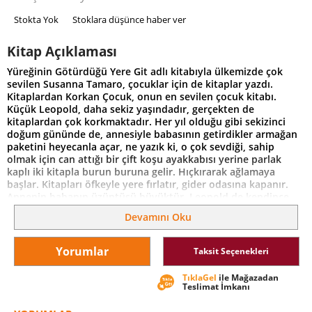
Stokta Yok
Stoklara düşünce haber ver
Kitap Açıklaması
Yüreğinin Götürdüğü Yere Git adlı kitabıyla ülkemizde çok
sevilen Susanna Tamaro, çocuklar için de kitaplar yazdı.
Kitaplardan Korkan Çocuk, onun en sevilen çocuk kitabı.
Küçük Leopold, daha sekiz yaşındadır, gerçekten de
kitaplardan çok korkmaktadır. Her yıl olduğu gibi sekizinci
doğum gününde de, annesiyle babasının getirdikler armağan
paketini heyecanla açar, ne yazık ki, o çok sevdiği, sahip
olmak için can attığı bir çift koşu ayakkabısı yerine parlak
kaplı iki kitapla burun buruna gelir. Hıçkırarak ağlamaya
başlar. Kitapları öfkeyle yere fırlatır, gider odasına kapanır.
Annenin babanın üzüntüsü büyüktür. Leopold de kendince
haklıdır. Çünkü hangi kitabı açsa kara kara harfler, kara kara
Devamını Oku
lekeler havalarda uçuşmakta, çocuğun başı dönmektedir.
Oğullarının bu kitap korkusu hastalığını yenmek için annesi
Yorumlar
Taksit Seçenekleri
babası çareler ararlar, onu doktora götürürler, cezalandırma
yoluna başvururlar. Sonunda Leopold, çareyi evden kaçmakta
TıklaGel
ile Mağazadan
bulur. Kitap okumayı seven çocuklar ona kızmasınlar. Çünkü
Teslimat İmkanı
Leopold de haklı. Ama zaten bu kitabın büyüleyici yanı, onun
evden kaçmasıyla başlıyor.