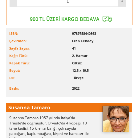
900 TL ÜZERİ KARGO BEDAVA
ISBN:
9789758440863
Çevirmen:
Eren Cendey
Sayfa Sayısı:
41
Kağıt Türü:
2. Hamur
Kapak Türü:
Ciltsiz
Boyut:
12.5 x 19.5
Dil:
Türkçe
Baskı:
2022
Susanna Tamaro
Susanna Tamaro 1957 yılında İtalya’da
Trieste’de doğmuştur. Orvieto’da 4 köpeği, 10
tane kedisi, 15 kırmızı balığı, çok sayıda
papağanı, kaplumbağası, kirpisi ve hamsteri ile