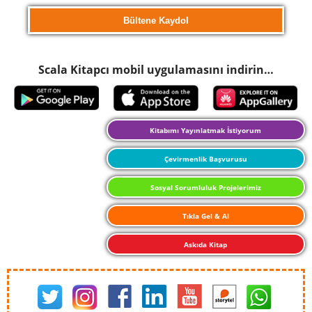
Scala Kitapcı mobil uygulamasını indirin…
Kitabımı Yayınlatmak İstiyorum
Çevirmenlik Başvurusu
Sosyal Sorumluluk Projelerimiz
Tıkla Gel & Al
Askıda Kitap