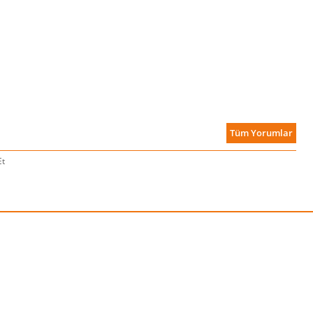
x, New York Times çoksatan yazarı
Tüm Yorumlar
Et