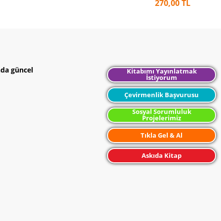
270,00 TL
nda güncel
Kitabımı Yayınlatmak
İstiyorum
Çevirmenlik Başvurusu
Sosyal Sorumluluk
Projelerimiz
Tıkla Gel & Al
Askıda Kitap