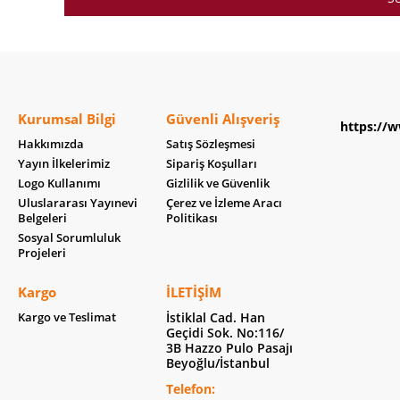
Kurumsal Bilgi
Güvenli Alışveriş
https://w
Hakkımızda
Satış Sözleşmesi
Yayın İlkelerimiz
Sipariş Koşulları
Logo Kullanımı
Gizlilik ve Güvenlik
Uluslararası Yayınevi
Çerez ve İzleme Aracı
Belgeleri
Politikası
Sosyal Sorumluluk
Projeleri
Kargo
İLETIŞIM
Kargo ve Teslimat
İstiklal Cad. Han
Geçidi Sok. No:116/
3B Hazzo Pulo Pasajı
Beyoğlu/İstanbul
Telefon: