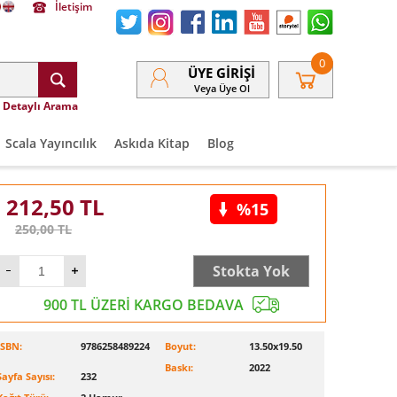
İletişim
0
ÜYE GIRIŞI
Veya Üye Ol
Detaylı Arama
Scala Yayıncılık
Askıda Kitap
Blog
212,50
TL
%15
250,00
TL
Stokta Yok
900 TL ÜZERİ KARGO BEDAVA
ISBN:
9786258489224
Boyut:
13.50x19.50
Baskı:
2022
Sayfa Sayısı:
232