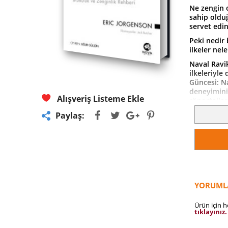
Ne zengin 
sahip olduğ
servet edi
Peki nedir 
ilkeler nel
Naval Ravi
ilkeleriyle
Güncesi: Na
deneyiminin
Alışveriş Listeme Ekle
röportajlar
kişisel gel
Paylaş:
mutlu, dah
yürüyeceğin
“Ben Naval
bunun neden
kavrayışlar
–Shane Par
YORUML
“Naval inan
araya topla
Ürün için 
yeniden ok
tıklayınız.
düşünemiy