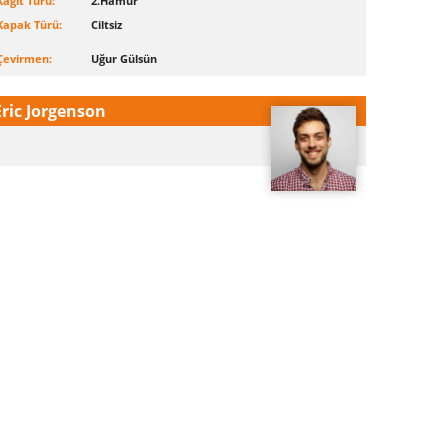
Kağıt Türü:
2.Hamur
Kapak Türü:
Ciltsiz
Çevirmen:
Uğur Gülsün
Eric Jorgenson