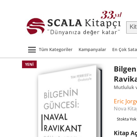
Tüm Kategoriler
Kampanyalar
En Çok Sata
YENI
Bilgen
Ravik
Mutluluk v
Eric Jor
Nova Kita
Stokta Yok
Kitap A