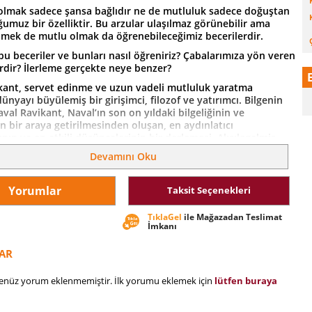
olmak sadece şansa bağlıdır ne de mutluluk sadece doğuştan
umuz bir özelliktir. Bu arzular ulaşılmaz görünebilir ama
nmek de mutlu olmak da öğrenebileceğimiz becerilerdir.
bu beceriler ve bunları nasıl öğreniriz? Çabalarımıza yön veren
erdir? İlerleme gerçekte neye benzer?
kant, servet edinme ve uzun vadeli mutluluk yaratma
 dünyayı büyülemiş bir girişimci, filozof ve yatırımcı. Bilgenin
val Ravikant, Naval’ın son on yıldaki bilgeliğinin ve
 bir araya getirilmesinden oluşan, en aydınlatıcı
ının ve en etkili düşüncelerinin bir derlemesi. Alışılagelmiş
işim kitaplarından ziyade, Naval’ın kendi sözleriyle, daha
Devamını Oku
a zengin bir hayata doğru kendi benzersiz yolunuzda nasıl
izi anlatan bir rehber.
Yorumlar
Taksit Seçenekleri
’ı Melek Filozof olarak adlandırıyorum ve Bilgenin Güncesi
ini gösteriyor. Akıldan çıkmayan bir bilgelik ve derin
TıklaGel
ile Mağazadan Teslimat
la dolu, zihinsel dişlileriniz fazla mesai yapacak.”
İmkanı
rish, Farnam Street’in kurucusu
AR
ılmaz bir bilgelik kaynağı. Bu kitap ise Naval’ın dehasının bir
ndığı tek yer. Şimdiden iki kez okudum ve yılda en az iki kez
henüz yorum eklenmemiştir. İlk yorumu eklemek için
lütfen buraya
umayı planlıyorum. Bir kitap için daha büyük bir övgü
orum.”