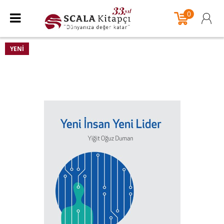
0
YENI