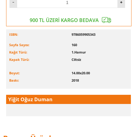
900 TL ÜZERİ KARGO BEDAVA
ISBN:
9786059905343
Sayfa Sayısı:
160
Kağıt Türü:
1.Hamur
Kapak Türü:
Ciltsiz
Boyut:
14.00x20.00
Baskı:
2018
Yiğit Oğuz Duman