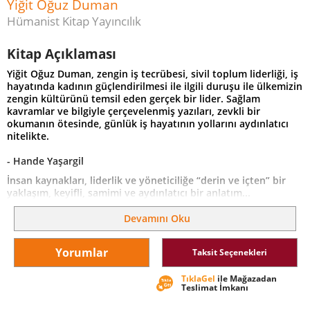
Yiğit Oğuz Duman
Hümanist Kitap Yayıncılık
Kitap Açıklaması
Yiğit Oğuz Duman, zengin iş tecrübesi, sivil toplum liderliği, iş
hayatında kadının güçlendirilmesi ile ilgili duruşu ile ülkemizin
zengin kültürünü temsil eden gerçek bir lider. Sağlam
kavramlar ve bilgiyle çerçevelenmiş yazıları, zevkli bir
okumanın ötesinde, günlük iş hayatının yollarını aydınlatıcı
nitelikte.
- Hande Yaşargil
İnsan kaynakları, liderlik ve yöneticiliğe “derin ve içten” bir
yaklaşım, keyifli, samimi ve aydınlatıcı bir anlatım...
Cümlelerdeki anlatım ve iç ses müthiş bir okuma arzusu
yaratıyor. Maceraya hazırlananlar, yola çıkan ya da yolda olan
Devamını Oku
yönetici ve yönetici adayları için, ışık saçan bir fener ve
başucu kitabı…”
Yorumlar
Taksit Seçenekleri
- Önder Şenol
TıklaGel
ile Mağazadan
Bu kitap iş liderlerinin yolunu aydınlatacak bir meşale gibi…
Teslimat İmkanı
Bir yandan ezber bozarken, bir yandan otorite, korku kültürü,
performans yönetimi, liderlik gibi kavramları sorguluyor, “aile