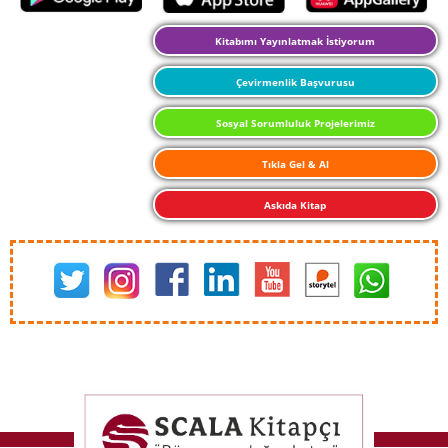
Kitabımı Yayınlatmak İstiyorum
Çevirmenlik Başvurusu
Sosyal Sorumluluk Projelerimiz
Tıkla Gel & Al
Askıda Kitap