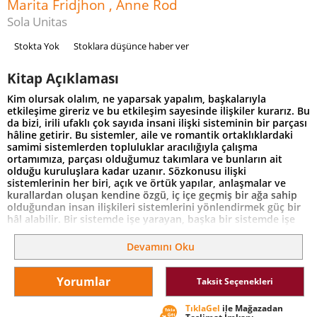
Marita Fridjhon , Anne Rod
Sola Unitas
Stokta Yok
Stoklara düşünce haber ver
Kitap Açıklaması
Kim olursak olalım, ne yaparsak yapalım, başkalarıyla
etkileşime gireriz ve bu etkileşim sayesinde ilişkiler kurarız. Bu
da bizi, irili ufaklı çok sayıda insani ilişki sisteminin bir parçası
hâline getirir. Bu sistemler, aile ve romantik ortaklıklardaki
samimi sistemlerden topluluklar aracılığıyla çalışma
ortamımıza, parçası olduğumuz takımlara ve bunların ait
olduğu kuruluşlara kadar uzanır. Sözkonusu ilişki
sistemlerinin her biri, açık ve örtük yapılar, anlaşmalar ve
kurallardan oluşan kendine özgü, iç içe geçmiş bir ağa sahip
olduğundan insan ilişkileri sistemlerini yönlendirmek güç bir
hâl alabilir. Bir sistemde işe yarayan, başka bir sistemde işe
yaramayabilir.
Ekibinizin sahip olduğu dinamiklerin gerçekten farkında
Devamını Oku
mısınız? Peki ya ekibinizle kurduğunuz ilişkiden istediğiniz
verimi aldığınızı düşünüyor musunuz?
İlişki sistemlerini anlamak, ekiplerde ve kuruluşlarda etkili ve
Yorumlar
Taksit Seçenekleri
olumlu değişimi başlatmanın, ekibi yönetmenin ve
yönlendirmenin farklı bir yoludur. Anne Rød ve Marita
TıklaGel
ile Mağazadan
Fridjhon, çalışanlarının yeteneklerini beslemek ve aynı