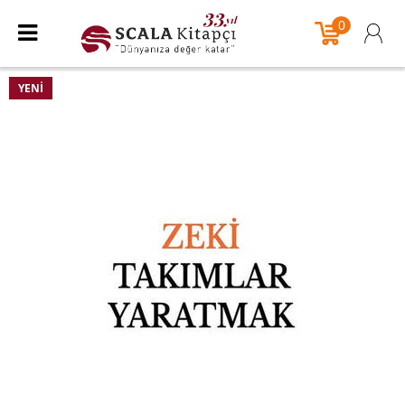
0
YENI