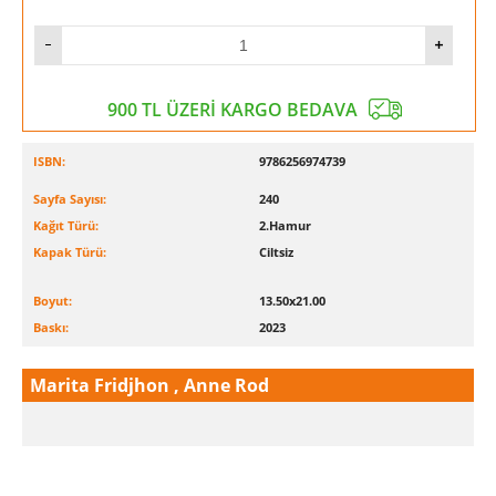
900 TL ÜZERİ KARGO BEDAVA
ISBN:
9786256974739
Sayfa Sayısı:
240
Kağıt Türü:
2.Hamur
Kapak Türü:
Ciltsiz
Boyut:
13.50x21.00
Baskı:
2023
Marita Fridjhon , Anne Rod