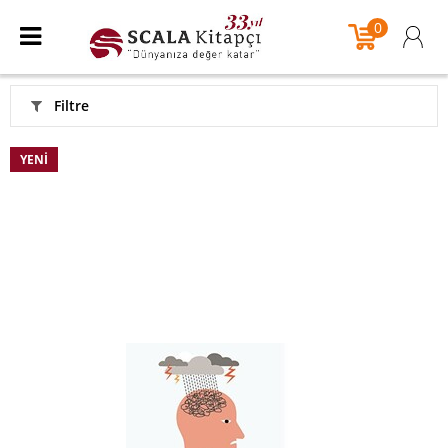
0
Filtre
YENI