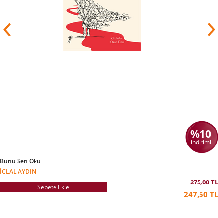
bir polisiye olan Tom Turbo çıkmış, o da daha
sonra interaktif bir çocuk programı olarak
televizyona uyarlanmıştır. Brezina, 2008'den
beri ORF 1'de yayımlanan çocuk
programı okidoki'nin sorumlusudur.
Brezina eserleri için çok sayıda ödül kazanmıştır.
Bunlar arasında “Avusturya Cumhuriyetine
Hizmetler için Onur
Madalyası”
ve Forscherexpress (“Araştırmacı
Ekspresi”) adlı eğitimsel program için kazandığı
Avusturya televizyonunun en önemli ödülü olan
Romy sayılabilir.
Özel hayatında yoksul çocuklara yardım eden
hayır kurumlarıyla çalışan yazar,
%10
1996'da Avusturya UNICEF İyi Niyet
Elçisi seçilmiştir. 50. doğumgününde de Light for
indirimli
the World için çocukların sponsorluğunu
üstlenmiştir
ve şu an Avusturya'daki NGO
Bunu Sen Oku
Volkshilfe adlı STK için çalışmaktadır.
İCLAL AYDIN
Brezina Viyana ve Londra'da yaşamaktadır.
275,00 TL
Sepete Ekle
2017'den beri Hollandalı ressam Ivo Belajic'le
247,50 TL
evlidir.