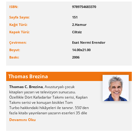
ISBN:
9789754683370
Sayfa Sayısı:
151
Kağıt Türü:
2.Hamur
Kapak Türü:
Ciltsiz
Çevirmen:
Esat Nermi Erendor
Boyut:
14.00x21.00
Baskı:
2006
Thomas Brezina
Thomas C. Brezina
Avusturyalı çocuk
,
kitapları yazarı ve televizyon sunucusu.
Özellikle Dört Kafadarlar Takımı serisi, Kaplan
Takımı serisi ve konuşan bisiklet Tom
Turbo hakkındaki hikâyeleri ile tanınır. 550'den
fazla kitabı yayınlanan yazarın eserleri 35 dile
çevrilmiştir.
Devamını Oku
Brezina, yazarlığa okul günlerinde başlmış ve
"Tim, Tom ve Dominik" adlı TV kukla gösterisi
için yazdığı senaryoları ile 1978 yılında "Büyük