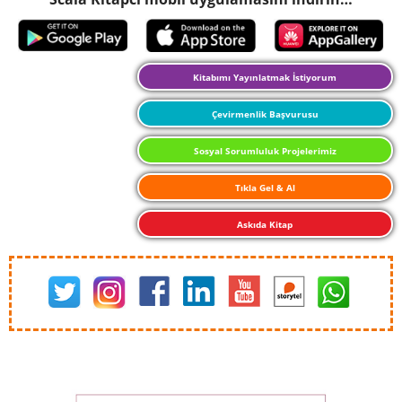
Kitabımı Yayınlatmak İstiyorum
Çevirmenlik Başvurusu
Sosyal Sorumluluk Projelerimiz
Tıkla Gel & Al
Askıda Kitap