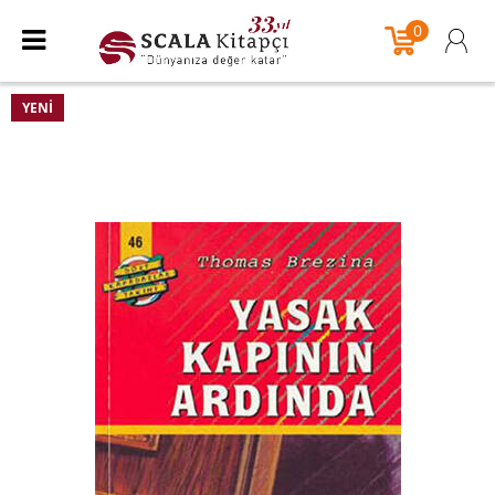
0
YENI