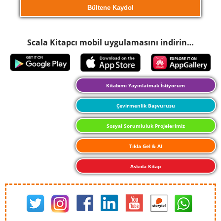
Scala Kitapcı mobil uygulamasını indirin…
Kitabımı Yayınlatmak İstiyorum
Çevirmenlik Başvurusu
Sosyal Sorumluluk Projelerimiz
Tıkla Gel & Al
Askıda Kitap