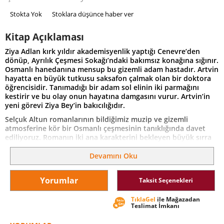
Stokta Yok
Stoklara düşünce haber ver
Kitap Açıklaması
Ziya Adlan kırk yıldır akademisyenlik yaptığı Cenevre’den
dönüp, Ayrılık Çeşmesi Sokağı’ndaki bakımsız konağına sığınır.
Osmanlı hanedanına mensup bu gizemli adam hastadır. Artvin
hayatta en büyük tutkusu saksafon çalmak olan bir doktora
öğrencisidir. Tanımadığı bir adam sol elinin iki parmağını
kestirir ve bu olay onun hayatına damgasını vurur. Artvin’in
yeni görevi Ziya Bey’in bakıcılığıdır.
Selçuk Altun romanlarının bildiğimiz muzip ve gizemli
atmosferine kör bir Osmanlı çeşmesinin tanıklığında davet
ediliyoruz. Romanın iki ana karakterini bekleyen büyük sırra
doğru yaklaşırken, ustaca aktarılan ilginç yan hikâyelerle pek
çok tarihi olaya, kişiye, sanat yapıtına kısacası hayata dair
Devamını Oku
bilgilerle de donanıyoruz.
Yorumlar
Taksit Seçenekleri
TıklaGel
ile Mağazadan
Teslimat İmkanı