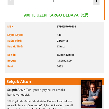
900 TL ÜZERİ KARGO BEDAVA
ISBN:
9786257070508
Sayfa Sayısı:
148
Kağıt Türü:
2.Hamur
Kapak Türü:
Ciltsiz
Editör:
Ruken Kızıler
Boyut:
13.00x21.00
Baskı:
2022
Selçuk Altun
Selçuk Altun
Türk yazar, yayıncı ve emekli
banka yöneticisi.
1950 yılında Artvin'de doğdu. Babası kaymakam
ve vali olarak görev yaptığı için Türkiye'nin çeşitli