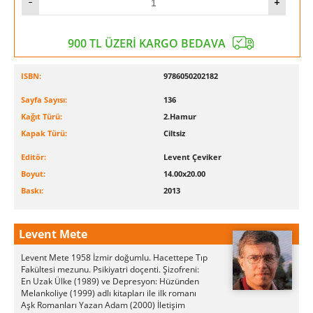
900 TL ÜZERİ KARGO BEDAVA
ISBN:
9786050202182
Sayfa Sayısı:
136
Kağıt Türü:
2.Hamur
Kapak Türü:
Ciltsiz
Editör:
Levent Çeviker
Boyut:
14.00x20.00
Baskı:
2013
Levent Mete
Levent Mete 1958 İzmir doğumlu. Hacettepe Tıp
Fakültesi mezunu. Psikiyatri doçenti. Şizofreni:
En Uzak Ülke (1989) ve Depresyon: Hüzünden
Melankoliye (1999) adlı kitapları ile ilk romanı
Aşk Romanları Yazan Adam (2000) İletişim