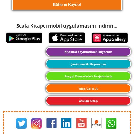
Scala Kitapcı mobil uygulamasını indirin…
Kitabımı Yayınlatmak İstiyorum
Çevirmenlik Başvurusu
Sosyal Sorumluluk Projelerimiz
Tıkla Gel & Al
Askıda Kitap