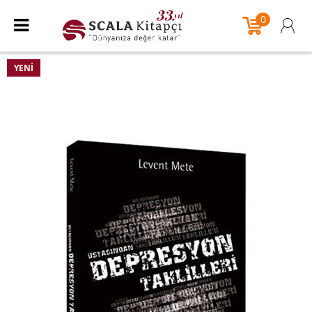
0
YENI