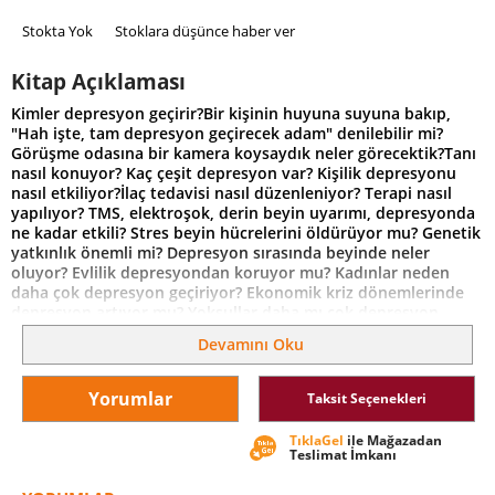
Stokta Yok
Stoklara düşünce haber ver
Kitap Açıklaması
Kimler depresyon geçirir?Bir kişinin huyuna suyuna bakıp,
"Hah işte, tam depresyon geçirecek adam" denilebilir mi?
Görüşme odasına bir kamera koysaydık neler görecektik?Tanı
nasıl konuyor? Kaç çeşit depresyon var? Kişilik depresyonu
nasıl etkiliyor?İlaç tedavisi nasıl düzenleniyor? Terapi nasıl
yapılıyor? TMS, elektroşok, derin beyin uyarımı, depresyonda
ne kadar etkili? Stres beyin hücrelerini öldürüyor mu? Genetik
yatkınlık önemli mi? Depresyon sırasında beyinde neler
oluyor? Evlilik depresyondan koruyor mu? Kadınlar neden
daha çok depresyon geçiriyor? Ekonomik kriz dönemlerinde
depresyon artıyor mu? Yoksullar daha mı çok depresyon
geçiriyor? Huzurlu kırlar bir masal mı? Kişi intihar ederken
Devamını Oku
aslında kimi öldürmeye çalışıyor?Bu sorulara, bir terapist,
depresyon konusunda çalışan bir araştırmacı, kendisi ve
yakınları depresyon geçiren bir kişi nasıl bakar? Elinizde
Yorumlar
Taksit Seçenekleri
tuttuğunuz kitabı bitirdiğinizde, tüm bakış açılarını denemiş,
çağın hastalığını her yönüyle gözden geçirmiş olacaksınız.
TıklaGel
ile Mağazadan
Teslimat İmkanı