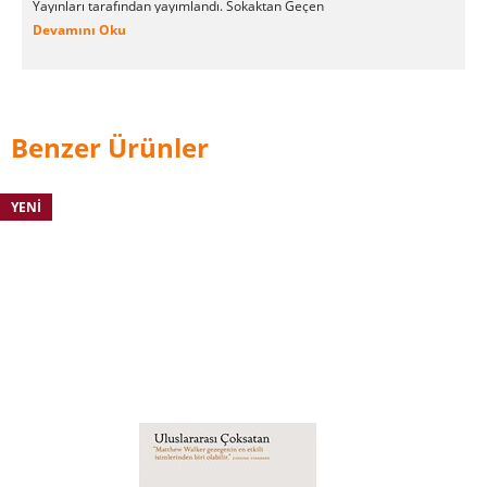
Yayınları tarafından yayımlandı. Sokaktan Geçen
Dünya (5us Yayınları, 2002) adlı bir deneme
Devamını Oku
kitabı var.
Benzer Ürünler
YENI