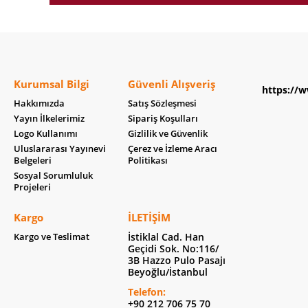
Kurumsal Bilgi
Güvenli Alışveriş
https://w
Hakkımızda
Satış Sözleşmesi
Yayın İlkelerimiz
Sipariş Koşulları
Logo Kullanımı
Gizlilik ve Güvenlik
Uluslararası Yayınevi
Çerez ve İzleme Aracı
Belgeleri
Politikası
Sosyal Sorumluluk
Projeleri
Kargo
İLETIŞIM
Kargo ve Teslimat
İstiklal Cad. Han
Geçidi Sok. No:116/
3B Hazzo Pulo Pasajı
Beyoğlu/İstanbul
Telefon:
+90 212 706 75 70