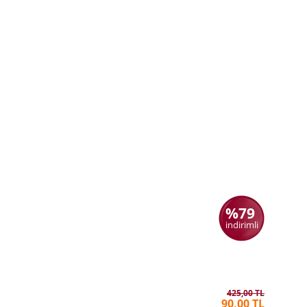
%79
indirimli
Kitleler P
GUSTAVE
425,00 TL
90,00 TL