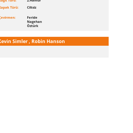
Kağıt Türü:
2.Hamur
Kapak Türü:
Ciltsiz
Çevirmen:
Feride
Nagehan
Öztürk
Kevin Simler , Robin Hanson