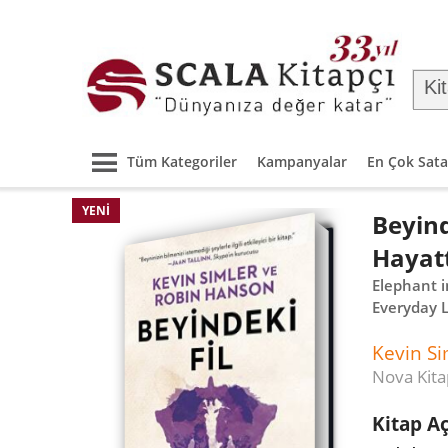
Tüm Kategoriler
Kampanyalar
En Çok Sata
YENI
Beyind
Hayatt
Elephant i
Everyday L
Kevin Si
Nova Kita
Kitap A