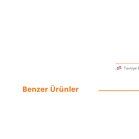
düşündürüc
erişilebilir 
-Publishers
“Başkaların
bir bakış.”
-Ramez Na
“Beyninizin 
-Jaan Talli
“Simler ve
Tavsiye 
birbirimiz
girdabı ol
koyuyor.”
Benzer Ürünler
-David Brin
“Bu, okuyac
aynı zaman
-Andrew Mc
eşyazarı
“İnsanlık 
-David Biel