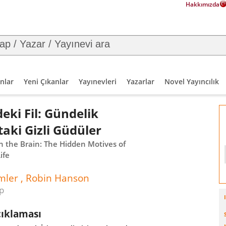
Hakkımızda
nlar
Yeni Çıkanlar
Yayınevleri
Yazarlar
Novel Yayıncılık
eki Fil: Gündelik
aki Gizli Güdüler
n the Brain: The Hidden Motives of
ife
mler , Robin Hanson
p
çıklaması