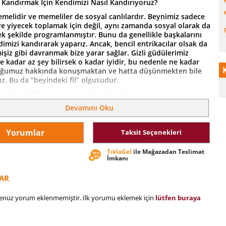
ı Kandırmak İçin Kendimizi Nasıl Kandırıyoruz?
melidir ve memeliler de sosyal canlılardır. Beynimiz sadece
e yiyecek toplamak için değil, aynı zamanda sosyal olarak da
 şekilde programlanmıştır. Bunu da genellikle başkalarını
dimizi kandırarak yaparız. Ancak, bencil entrikacılar olsak da
işiz gibi davranmak bize yarar sağlar. Gizli güdülerimiz
 kadar az şey bilirsek o kadar iyidir, bu nedenle ne kadar
uğumuz hakkında konuşmaktan ve hatta düşünmekten bile
z. Bu da “beyindeki fil” olgusudur.
u gizli güdülerle yüzleşerek kendimizi daha iyi anlamamıza
ken, zihnimizin karanlık ve keşfedilmemiş köşelerine ışık
Devamını Oku
m kişisel yaşamlarımızdaki hem de sanat, eğitim, tıp, siyaset
 toplumun inşa edilmiş en büyük sosyal kurumlarındaki gizli
larımızı gözler önüne seriyor: Neden gülüyoruz? Neden
Yorumlar
Taksit Seçenekleri
imizle övünüyoruz? Neden dinlemektense konuşmayı tercih
TıklaGel
ile Mağazadan Teslimat
İmkanı
 karşıya kaldıktan sonra ne kendinizi ne de dünyayı aynı
z.
AR
il
, ferahlatıcı bir biçimde açıksözlü ve içinize işliyor, insan
air çevrilmemiş hiçbir taş bırakmıyor.”
henüz yorum eklenmemiştir. İlk yorumu eklemek için
lütfen buraya
 Journal
 kendi motivasyonlarını ne kadar az anladıklarına dair