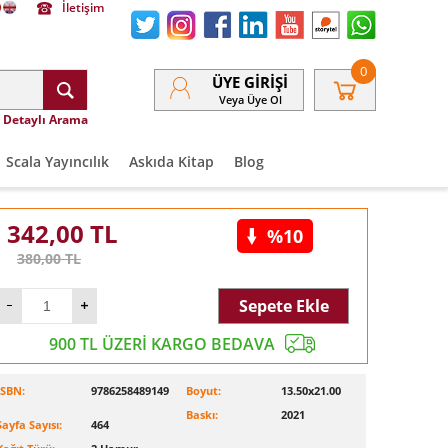
İletişim
0
ÜYE GIRIŞI
Veya Üye Ol
Detaylı Arama
Scala Yayıncılık
Askıda Kitap
Blog
342,00
TL
%10
380,00
TL
Sepete Ekle
900 TL ÜZERİ KARGO BEDAVA
ISBN:
9786258489149
Boyut:
13.50x21.00
Baskı:
2021
Sayfa Sayısı:
464