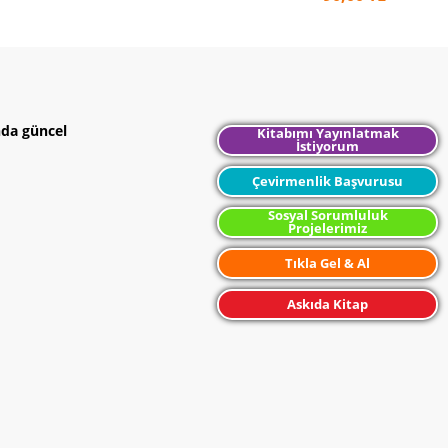
nda güncel
Kitabımı Yayınlatmak
İstiyorum
Çevirmenlik Başvurusu
Sosyal Sorumluluk
Projelerimiz
Tıkla Gel & Al
Askıda Kitap